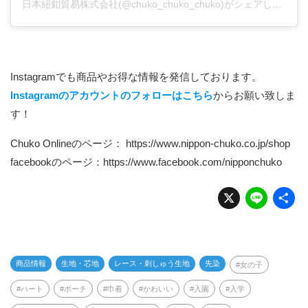
日本紐釦貿易株式会社(@chuko_chuko_chuko)がシェアした投稿
Instagramでも商品やお得な情報を発信しております。
Instagramのアカウントのフォローはこちら
からお願い致しま
す！
Chuko Onlineのページ：
https://www.nippon-chuko.co.jp/shop
facebookのページ：
https://www.facebook.com/nipponchuko
X
Li
n
e
商品情報
生地・芯地
レース・刺しゅう生地
先染
女の子
ハート
ポーチ
巾着
かわいい
入園
入学