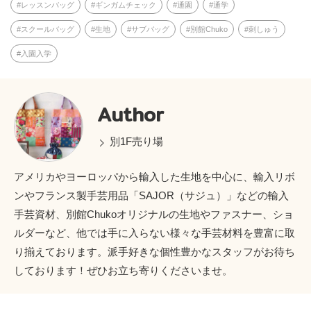
レッスンバッグ
ギンガムチェック
通園
通学
スクールバッグ
生地
サブバッグ
別館Chuko
刺しゅう
入園入学
Author
別1F売り場
アメリカやヨーロッパから輸入した生地を中心に、輸入リボ
ンやフランス製手芸用品「SAJOR（サジュ）」などの輸入
手芸資材、別館Chukoオリジナルの生地やファスナー、ショ
ルダーなど、他では手に入らない様々な手芸材料を豊富に取
り揃えております。派手好きな個性豊かなスタッフがお待ち
しております！ぜひお立ち寄りくださいませ。