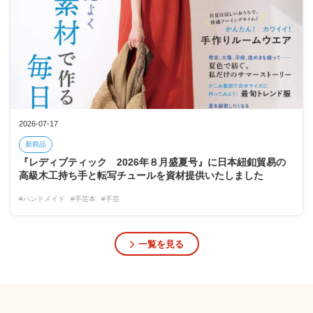
2026-07-17
新商品
『レディブティック 2026年８月盛夏号』に日本紐釦貿易の
高級木工持ち手と転写チュールを資材提供いたしました
#ハンドメイド
#手芸本
#手芸
一覧を見る