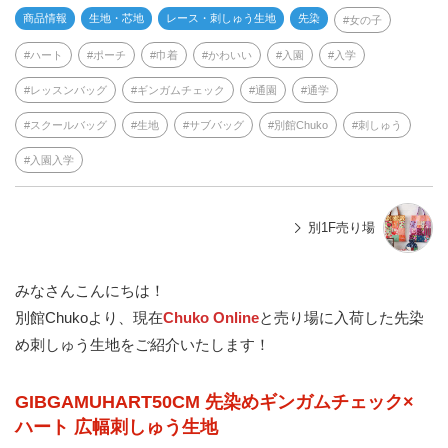
商品情報
生地・芯地
レース・刺しゅう生地
先染
女の子
ハート
ポーチ
巾着
かわいい
入園
入学
レッスンバッグ
ギンガムチェック
通園
通学
スクールバッグ
生地
サブバッグ
別館Chuko
刺しゅう
入園入学
別1F売り場
みなさんこんにちは！
別館Chukoより、現在
Chuko Online
と売り場に入荷した先染
め刺しゅう生地をご紹介いたします！
GIBGAMUHART50CM 先染めギンガムチェック×
ハート 広幅刺しゅう生地