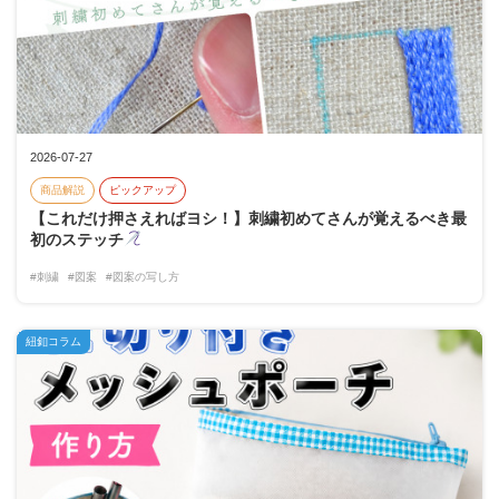
2026-07-27
商品解説
ピックアップ
【これだけ押さえればヨシ！】刺繍初めてさんが覚えるべき最
初のステッチ
#刺繍
#図案
#図案の写し方
紐釦コラム