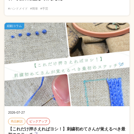
#ハンドメイド
#簡単
#手芸
紐釦コラム
2026-07-27
商品解説
ピックアップ
【これだけ押さえればヨシ！】刺繍初めてさんが覚えるべき最