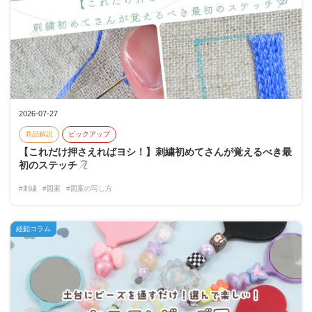
2026-07-27
商品解説
ピックアップ
【これだけ押さえればヨシ！】刺繍初めてさんが覚えるべき最
初のステッチ
#刺繍
#図案
#図案の写し方
紐釦コラム