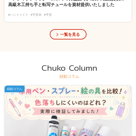
高級木工持ち手と転写チュールを資材提供いたしました
#ハンドメイド
#手芸本
#手芸
一覧を見る
Chuko Column
紐釦コラム
紐釦コラム