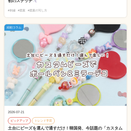
初のステッチ
#刺繍
#図案
#図案の写し方
紐釦コラム
2026-07-21
ピックアップ
トレンド手芸
土台にビーズを選んで通すだけ！韓国発、今話題の「カスタム