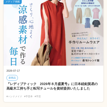
メディア掲載
2026-07-17
新商品
『レディブティック 2026年８月盛夏号』に日本紐釦貿易の
高級木工持ち手と転写チュールを資材提供いたしました
#ハンドメイド
#手芸本
#手芸