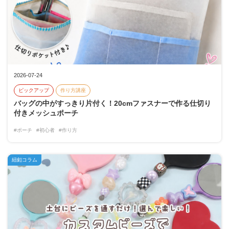
2026-07-24
ピックアップ
作り方講座
バッグの中がすっきり片付く！20cmファスナーで作る仕切り
付きメッシュポーチ
#ポーチ
#初心者
#作り方
紐釦コラム