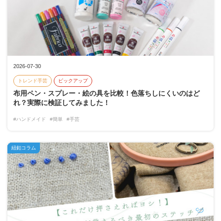
2026-07-30
トレンド手芸
ピックアップ
布用ペン・スプレー・絵の具を比較！色落ちしにくいのはど
れ？実際に検証してみました！
#ハンドメイド
#簡単
#手芸
紐釦コラム