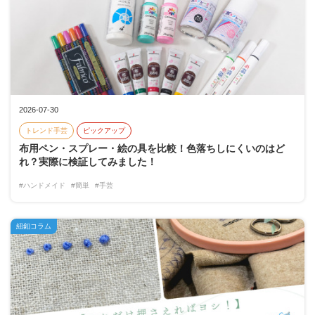
2026-07-30
トレンド手芸
ピックアップ
布用ペン・スプレー・絵の具を比較！色落ちしにくいのはど
れ？実際に検証してみました！
#ハンドメイド
#簡単
#手芸
紐釦コラム