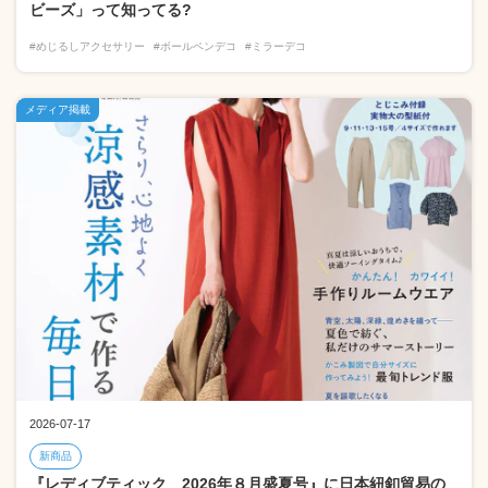
ビーズ」って知ってる?
#めじるしアクセサリー
#ボールペンデコ
#ミラーデコ
メディア掲載
2026-07-17
新商品
『レディブティック 2026年８月盛夏号』に日本紐釦貿易の