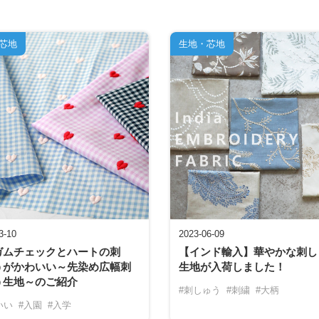
芯地
生地・芯地
3-10
2023-06-09
ガムチェックとハートの刺
【インド輸入】華やかな刺し
うがかわいい～先染め広幅刺
生地が入荷しました！
う生地～のご紹介
#刺しゅう
#刺繍
#大柄
いい
#入園
#入学