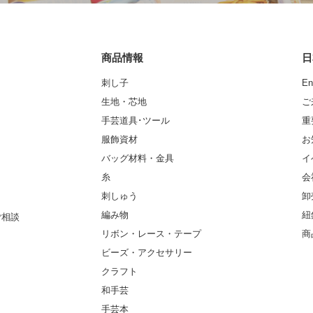
商品情報
日
刺し子
En
生地・芯地
ご
手芸道具･ツール
重
服飾資材
お
バッグ材料・金具
イ
糸
会
刺しゅう
卸
編み物
紐
ご相談
リボン・レース・テープ
商
ビーズ・アクセサリー
クラフト
和手芸
手芸本