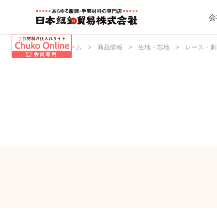
会
日本紐釦 ホーム
>
商品情報
>
生地・芯地
>
レース・刺