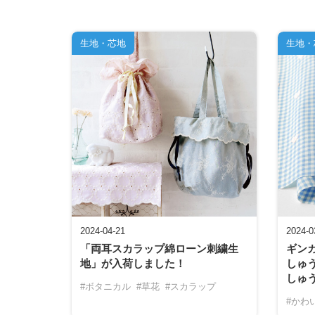
生地・芯地
生地・
2024-04-21
2024-0
「両耳スカラップ綿ローン刺繍生
ギン
地」が入荷しました！
しゅ
しゅ
#ボタニカル
#草花
#スカラップ
#かわ