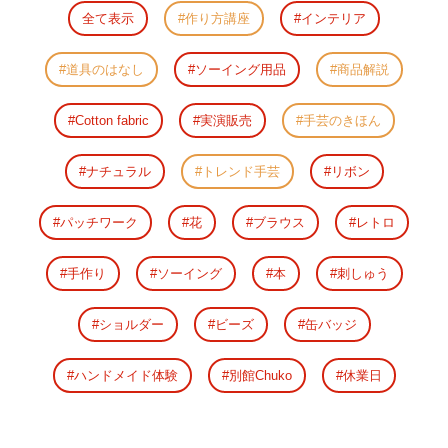
全て表示
作り方講座
インテリア
道具のはなし
ソーイング用品
商品解説
Cotton fabric
実演販売
手芸のきほん
ナチュラル
トレンド手芸
リボン
パッチワーク
花
ブラウス
レトロ
手作り
ソーイング
本
刺しゅう
ショルダー
ビーズ
缶バッジ
ハンドメイド体験
別館Chuko
休業日