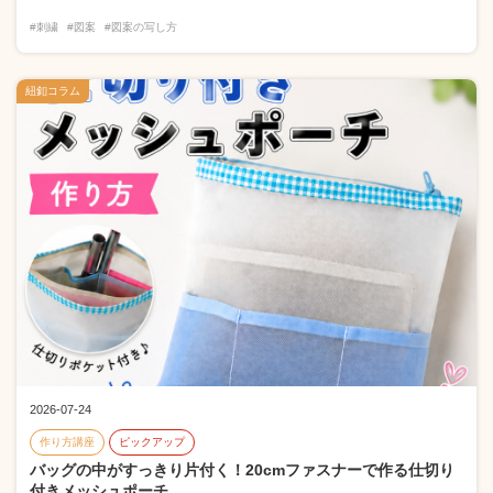
#刺繍
#図案
#図案の写し方
紐釦コラム
2026-07-24
作り方講座
ピックアップ
バッグの中がすっきり片付く！20cmファスナーで作る仕切り
付きメッシュポーチ