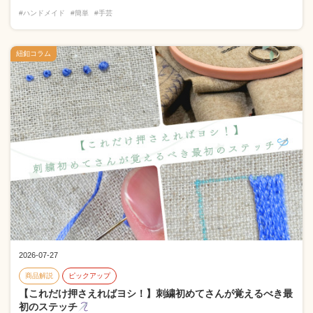
#ハンドメイド
#簡単
#手芸
紐釦コラム
2026-07-27
商品解説
ピックアップ
【これだけ押さえればヨシ！】刺繍初めてさんが覚えるべき最
初のステッチ