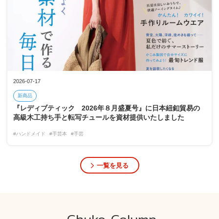
2026-07-17
新商品
『レディブティック 2026年８月盛夏号』に日本紐釦貿易の
高級木工持ち手と転写チュールを資材提供いたしました
#ハンドメイド
#手芸本
#手芸
一覧を見る
Chuko Column