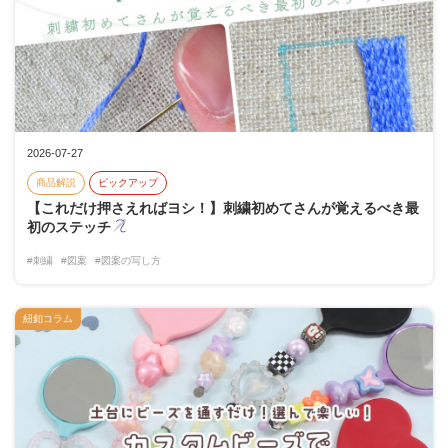
2026-07-27
商品解説
ピックアップ
【これだけ押さえればヨシ！】刺繍初めてさんが覚えるべき最
初のステッチ
#刺繍
#図案
#図案の写し方
紐釦コラム