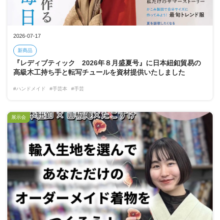
2026-07-17
新商品
『レディブティック 2026年８月盛夏号』に日本紐釦貿易の
高級木工持ち手と転写チュールを資材提供いたしました
#ハンドメイド
#手芸本
#手芸
展示会