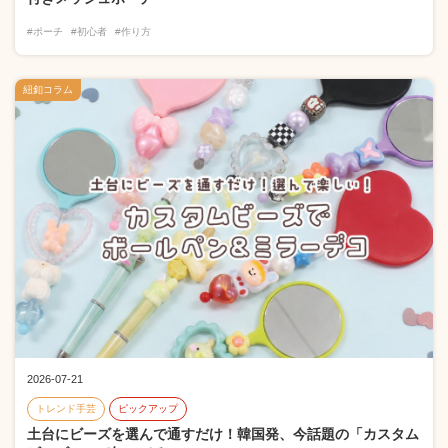
#ポーチ
#初心者
#作り方
紐釦コラム
2026-07-21
トレンド手芸
ピックアップ
土台にビーズを選んで通すだけ！韓国発、今話題の「カスタム