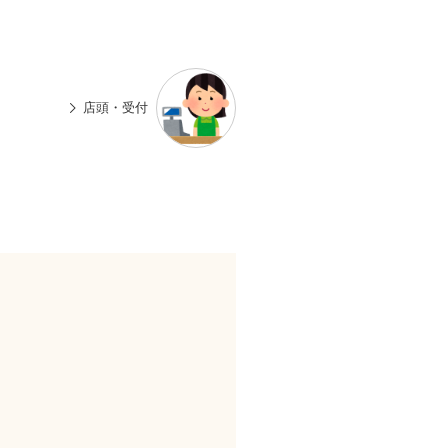
n
有
e
店頭・受付