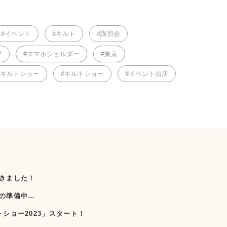
イベント
キルト
講習会
プ
スマホショルダー
東京
京キルトショー
キルトショー
イベント出店
きました！
の準備中…
ショー2023」スタート！