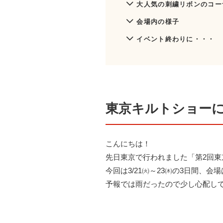
大人気の刺繍リボンのコー
会場内の様子
イベント終わりに・・・
東京キルトショー
こんにちは！
先日東京で行われました「第2回東
今回は3/21㈫～23㈭の3日間、
予報では雨だったので少し心配し