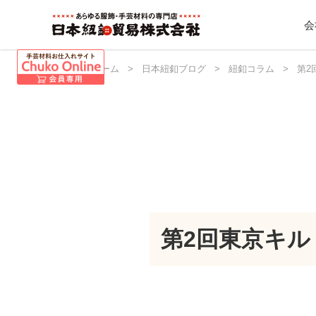
会
日本紐釦 ホーム
>
日本紐釦ブログ
>
紐釦コラム
>
第2
第2回東京キル