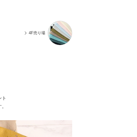
n
有
e
4F売り場
ント
す。