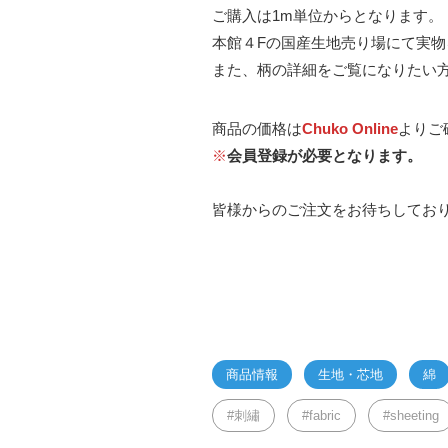
ご購入は1m単位からとなります。
本館４Fの国産生地売り場にて実
また、柄の詳細をご覧になりたい
商品の価格は
Chuko Online
よりご
※
会員登録が必要となります。
皆様からのご注文をお待ちしてお
商品情報
生地・芯地
綿
刺繡
fabric
sheeting