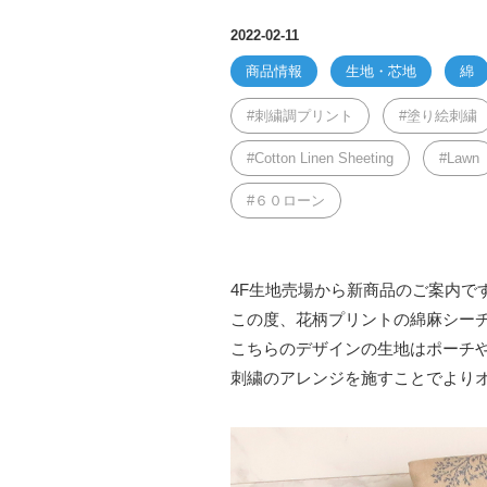
2022-02-11
商品情報
生地・芯地
綿
刺繍調プリント
塗り絵刺繍
Cotton Linen Sheeting
Lawn
６０ローン
4F生地売場から新商品のご案内で
この度、花柄プリントの綿麻シー
こちらのデザインの生地はポーチ
刺繍のアレンジを施すことでより