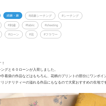
綿麻・麻
綿麻シーチング
シーチング
刺繡
fabric
sheeting
ローン
花
フラワー
す！
チングと６０ローンが入荷しました。
や巾着袋の作品などはもちろん、花柄のプリントの部分にワンポイ
オリジナリティーの溢れる作品にもなるので大変おすすめの生地で