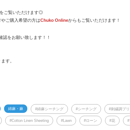
物をご覧いただけます◎
方やご購入希望の方は
Chuko Online
からもご覧いただけます！
確認をお願い致します！！
ります。
綿麻・麻
綿麻シーチング
シーチング
刺繍調プリ
Cotton Linen Sheeting
Lawn
ローン
花