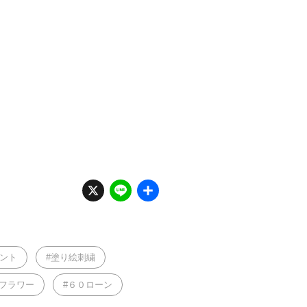
X
Li
共
n
有
e
ント
塗り絵刺繍
フラワー
６０ローン