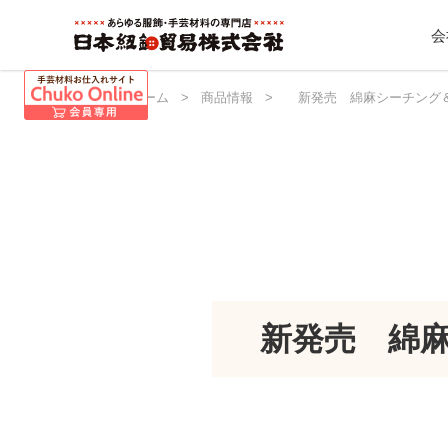
会
日本紐釦 ホーム
>
商品情報
>
新発売 綿麻シーチング
新発売 綿麻