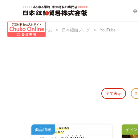
会
日本紐釦 ホーム
>
日本紐釦ブログ
>
YouTube
全て表示
商品情報
イベン