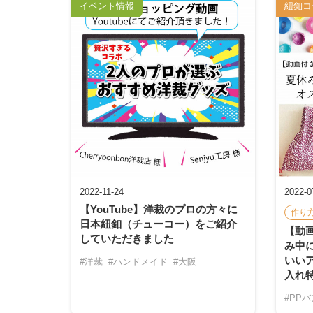
イベント情報
紐釦コ
2022-11-24
2022-0
【YouTube】洋裁のプロの方々に
作り
日本紐釦（チューコー）をご紹介
【動
していただきました
み中
いい
#洋裁
#ハンドメイド
#大阪
入れ
#PP