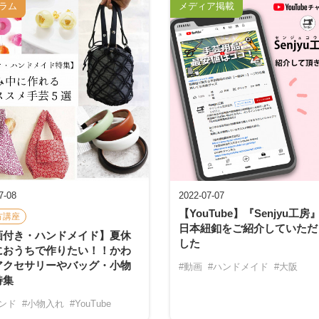
ラム
メディア掲載
7-08
2022-07-07
【YouTube】『Senjyu工房
方講座
日本紐釦をご紹介していただ
画付き・ハンドメイド】夏休
した
におうちで作りたい！！かわ
アクセサリーやバッグ・小物
#動画
#ハンドメイド
#大阪
特集
バンド
#小物入れ
#YouTube