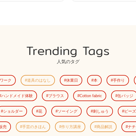
Trending Tags
人気のタグ
ワーク
道具のはなし
休業日
本
手作り
ハンドメイド体験
ブラウス
Cotton fabric
缶バッジ
ショルダー
花
ソーイング
刺しゅう
ビーズ
販売
手芸のきほん
作り方講座
商品解説
ナチ