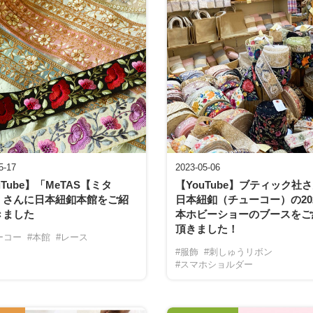
5-17
2023-05-06
uTube】「MeTAS【ミタ
【YouTube】ブティック社
」さんに日本紐釦本館をご紹
日本紐釦（チューコー）の20
きました
本ホビーショーのブースをご
頂きました！
ーコー
#本館
#レース
#服飾
#刺しゅうリボン
#スマホショルダー