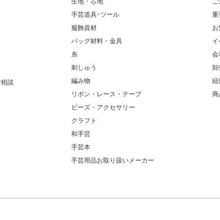
生地・芯地
ご
手芸道具･ツール
重
服飾資材
お
バッグ材料・金具
イ
糸
会
刺しゅう
卸
編み物
紐
ご相談
リボン・レース・テープ
商
ビーズ・アクセサリー
クラフト
和手芸
手芸本
手芸用品お取り扱いメーカー