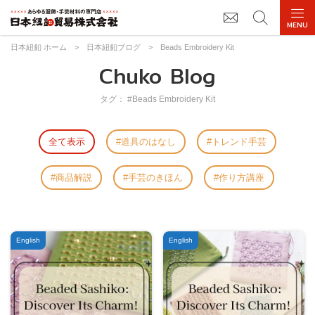
日本紐釦 ホーム
>
日本紐釦ブログ
>
Beads Embroidery Kit
Chuko Blog
タグ： #Beads Embroidery Kit
全て表示
道具のはなし
トレンド手芸
商品解説
手芸のきほん
作り方講座
English
English