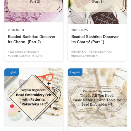
2026-07-01
2026-06-25
Beaded Sashiko: Discover
Beaded Sashiko: Discover
Its Charm! (Part 2)
Its Charm! (Part 1)
#Japanese embroidery
#SASHIKO
#Embroidery Kits
#Beads Sashiko
#TOHO
#Beads Embroidery
English
English