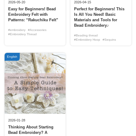
2026-05-20
2026-04-15
Easy for Beginners! Bead
Perfect for Beginners! This
Embroidery Felt with
Is All You Need! Basic
Patterns: “Rakuchiku Felt”
Materials and Tools for
Bead Embroidery♪
#embroidery
#Accessories
#Embroidery Thread
#Beading thread
#Embroidery Hoop
#Sequins
English
2026-01-28
Thinking About Starting
Bead Embroidery? A