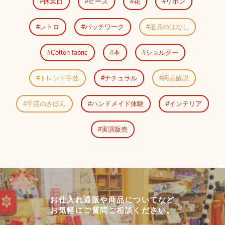
休業日
ビーズ
花
リボン
レトロ
パッチワーク
道具のはなし
Cotton fabric
本
ショルダー
トレンド手芸
ナチュラル
商品解説
手芸のきほん
ハンドメイド体験
インテリア
実演販売
お仕入れ通販や商品についてなど
お気軽にご質問ご相談ください。