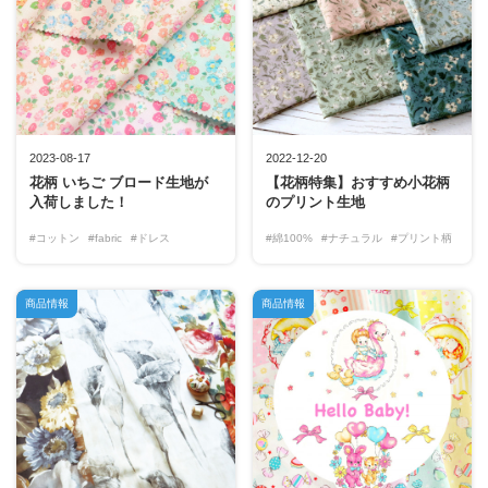
2023-08-17
2022-12-20
花柄 いちご ブロード生地が
【花柄特集】おすすめ小花柄
入荷しました！
のプリント生地
#コットン
#fabric
#ドレス
#綿100%
#ナチュラル
#プリント柄
商品情報
商品情報