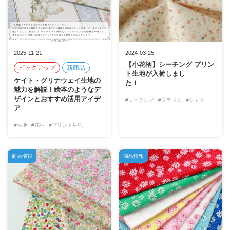
2025-11-21
2024-03-25
【小花柄】シーチング プリン
ピックアップ
新商品
ト生地が入荷しまし
ケイト・グリナウェイ生地の
た！
魅力を解説！絵本のようなデ
ザインとおすすめ活用アイデ
#シーチング
#ブラウス
#シャツ
ア
#生地
#花柄
#プリント生地
商品情報
商品情報