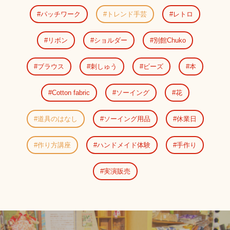
パッチワーク
トレンド手芸
レトロ
リボン
ショルダー
別館Chuko
ブラウス
刺しゅう
ビーズ
本
Cotton fabric
ソーイング
花
道具のはなし
ソーイング用品
休業日
作り方講座
ハンドメイド体験
手作り
実演販売