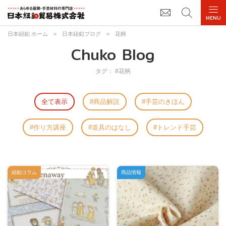
日本紐釦 ホーム
>
日本紐釦ブログ
>
花柄
Chuko Blog
タグ： #花柄
全て表示
商品解説
手芸のきほん
作り方講座
道具のはなし
トレンド手芸
紐釦コラム
商品情報