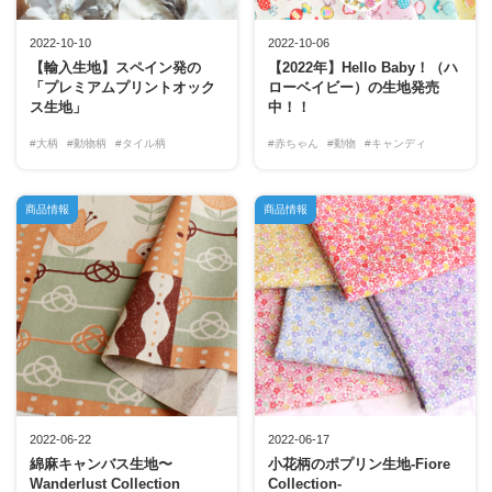
2022-10-10
2022-10-06
【輸入生地】スペイン発の
【2022年】Hello Baby！（ハ
「プレミアムプリントオック
ローベイビー）の生地発売
ス生地」
中！！
#大柄
#動物柄
#タイル柄
#赤ちゃん
#動物
#キャンディ
商品情報
商品情報
2022-06-22
2022-06-17
綿麻キャンバス生地〜
小花柄のポプリン生地-Fiore
Wanderlust Collection
Collection-