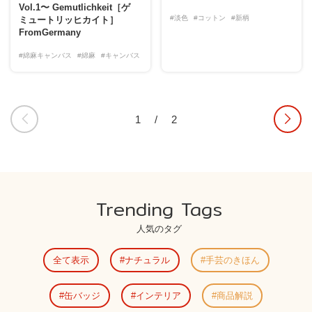
Vol.1〜 Gemutlichkeit［ゲ
#淡色
#コットン
#新柄
ミュートリッヒカイト］
FromGermany
#綿麻キャンバス
#綿麻
#キャンバス
1
/
2
Trending Tags
人気のタグ
全て表示
ナチュラル
手芸のきほん
缶バッジ
インテリア
商品解説