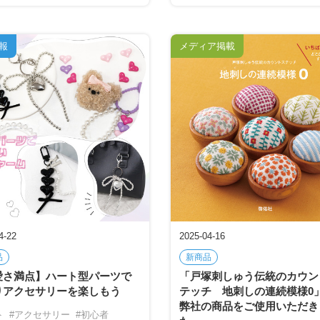
報
メディア掲載
4-22
2025-04-16
品
新商品
愛さ満点】ハート型パーツで
「戸塚刺しゅう伝統のカウン
りアクセサリーを楽しもう
テッチ 地刺しの連続模様0
弊社の商品をご使用いただき
ト
#アクセサリー
#初心者