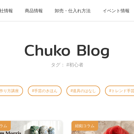
社情報
商品情報
卸売・仕入れ方法
イベント情報
Chuko Blog
タグ： #初心者
作り方講座
手芸のきほん
道具のはなし
トレンド手
ラム
紐釦コラム