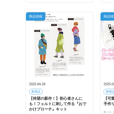
商品情報
商品情
2025-04-29
2025-0
新商品
新商
【待望の新作！】初心者さんに
【可
も！フェルトに刺して作る『おで
手作
かけブローチ』キット
#ハー