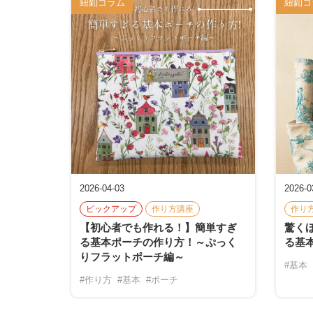
紐釦コラム
紐釦コ
2026-04-03
2026-0
ピックアップ
作り方講座
作り
【初心者でも作れる！】簡単すぎ
驚く
る基本ポーチの作り方！～ぷっく
る基
りフラットポーチ編～
#基本
#作り方
#基本
#ポーチ