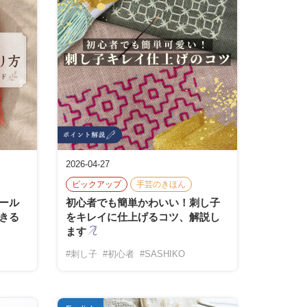
2026-04-27
ピックアップ
手芸のきほん
ール
初心者でも簡単かわいい！刺し子
きる
をキレイに仕上げるコツ、解説し
ます
#刺し子
#初心者
#SASHIKO