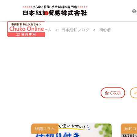
会
日本紐釦 ホーム
>
日本紐釦ブログ
>
初心者
全て表示
紐釦コラム
紐釦コ