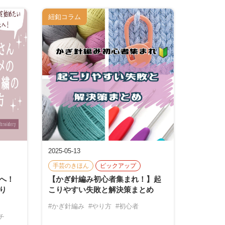
紐釦コラム
2025-05-13
手芸のきほん
ピックアップ
へ！
【かぎ針編み初心者集まれ！】起
り
こりやすい失敗と解決策まとめ
#かぎ針編み
#やり方
#初心者
チ