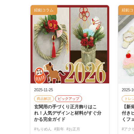
紐釦コラム
紐釦コ
2025-11-25
2025-1
商品解説
ピックアップ
トレ
玄関用の手づくり正月飾りはこ
【新
れ！人気デザインと材料がすぐ分
付き
かる完全ガイド
くフ
#ちりめん
#新年
#お正月
#アク