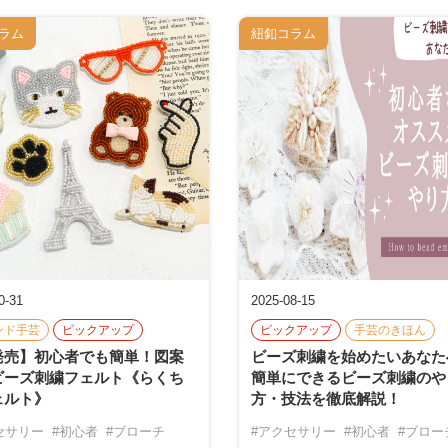
ラム
紐釦コラム
0-31
2025-08-15
ンド手芸
ピックアップ
ピックアップ
手芸のきほん
発売】初心者でも簡単！図案
ビーズ刺繍を始めたいあなた
ビーズ刺繍フェルト《らくち
簡単にできるビーズ刺繍のや
ェルト》
方・技法を徹底解説！
セサリー
#初心者
#ブローチ
#アクセサリー
#初心者
#ブロー