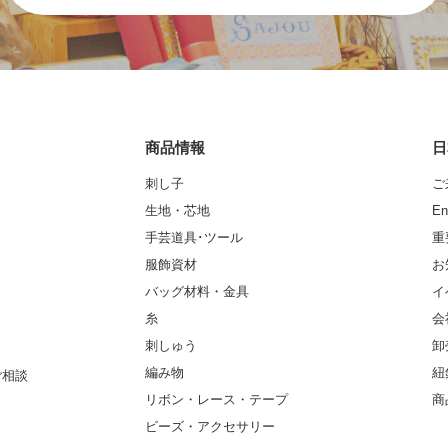
商品情報
日
刺し子
ご
生地・芯地
En
手芸道具･ツール
重
服飾資材
お
バッグ材料・金具
イ
糸
会
刺しゅう
卸
編み物
紐
ご相談
リボン・レース・テープ
商
ビーズ・アクセサリー