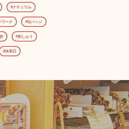
ナチュラル
チワーク
缶バッジ
験
刺しゅう
休業日
い。