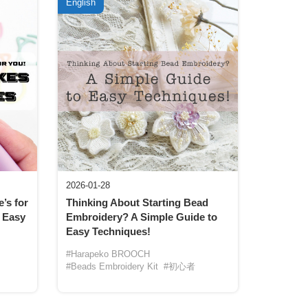
English
2026-01-28
’s for
Thinking About Starting Bead
 Easy
Embroidery? A Simple Guide to
Easy Techniques!
#Harapeko BROOCH
#Beads Embroidery Kit
#初心者