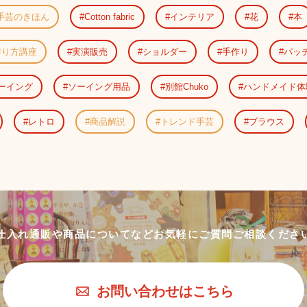
手芸のきほん
Cotton fabric
インテリア
花
本
作り方講座
実演販売
ショルダー
手作り
パッ
ーイング
ソーイング用品
別館Chuko
ハンドメイド体
レトロ
商品解説
トレンド手芸
ブラウス
仕入れ通販や商品についてなど
お気軽にご質問ご相談くださ
お問い合わせはこちら