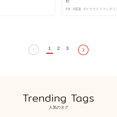
た
#本
#図案
#クラウドファンディ
1
2
3
Trending Tags
人気のタグ