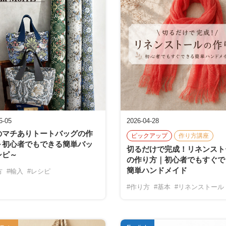
5-05
2026-04-28
のマチありトートバッグの作
ピックアップ
作り方講座
～初心者でもできる簡単バッ
切るだけで完成！リネンスト
シピ～
の作り方｜初心者でもすぐで
簡単ハンドメイド
方
#輸入
#レシピ
#作り方
#基本
#リネンストール