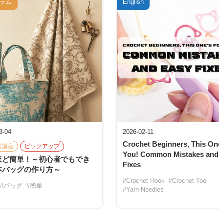
ラム
English
3-04
2026-02-11
Crochet Beginners, This One
方講座
ピックアップ
You! Common Mistakes and
ほど簡単！～初心者でもでき
Fixes
本バッグの作り方～
#Crochet Hook
#Crochet Tool
#バッグ
#簡単
#Yarn Needles