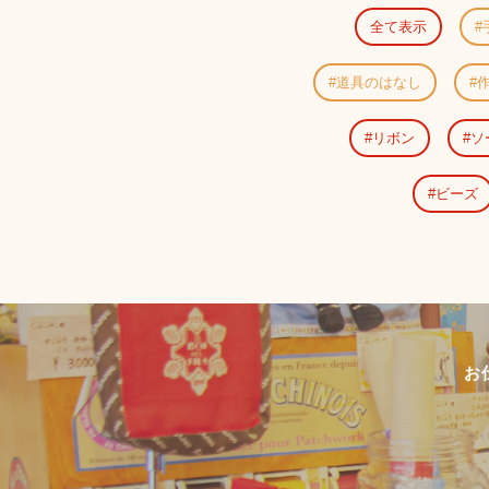
全て表示
道具のはなし
リボン
ソ
ビーズ
お