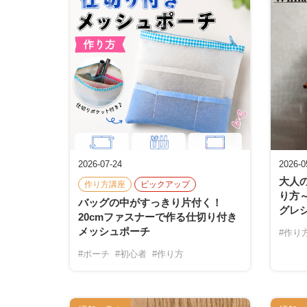
2026-07-24
2026-0
大人
作り方講座
ピックアップ
り方
バッグの中がすっきり片付く！
グレ
20cmファスナーで作る仕切り付き
メッシュポーチ
#作り
#ポーチ
#初心者
#作り方