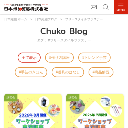
日本紐釦 ホーム
>
日本紐釦ブログ
>
フリースタイルファスナー
Chuko Blog
タグ： #フリースタイルファスナー
全て表示
作り方講座
トレンド手芸
手芸のきほん
道具のはなし
商品解説
講習会
講習会