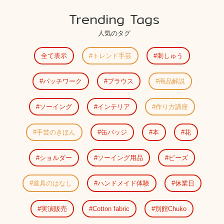
Trending Tags
人気のタグ
全て表示
トレンド手芸
刺しゅう
パッチワーク
ブラウス
商品解説
ソーイング
インテリア
作り方講座
手芸のきほん
缶バッジ
本
花
ショルダー
ソーイング用品
ビーズ
道具のはなし
ハンドメイド体験
休業日
実演販売
Cotton fabric
別館Chuko