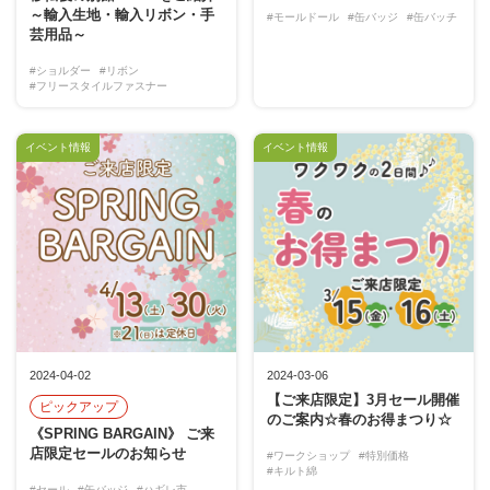
～輸入生地・輸入リボン・手
#モールドール
#缶バッジ
#缶バッチ
芸用品～
#ショルダー
#リボン
#フリースタイルファスナー
イベント情報
イベント情報
2024-04-02
2024-03-06
【ご来店限定】3月セール開催
ピックアップ
のご案内☆春のお得まつり☆
《SPRING BARGAIN》 ご来
店限定セールのお知らせ
#ワークショップ
#特別価格
#キルト綿
#セール
#缶バッジ
#ハギレ市