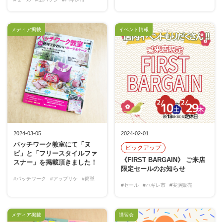
メディア掲載
イベント情報
2024-03-05
2024-02-01
パッチワーク教室にて「ヌ
ピックアップ
ビ」と「フリースタイルファ
《FIRST BARGAIN》 ご来店
スナー」を掲載頂きました！
限定セールのお知らせ
#パッチワーク
#アップリケ
#簡単
#セール
#ハギレ市
#実演販売
メディア掲載
講習会