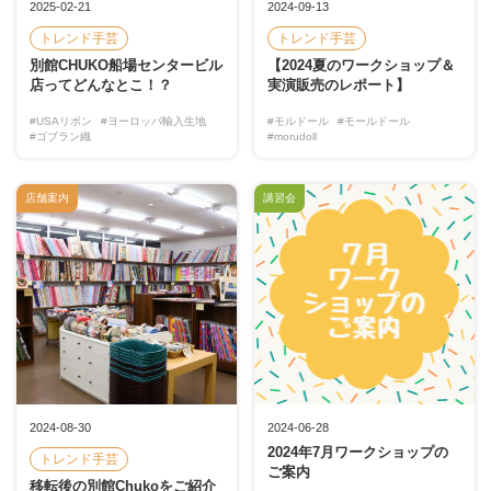
2025-02-21
2024-09-13
トレンド手芸
トレンド手芸
別館CHUKO船場センタービル
【2024夏のワークショップ＆
店ってどんなとこ！？
実演販売のレポート】
#USAリボン
#ヨーロッパ輸入生地
#モルドール
#モールドール
#ゴブラン織
#morudoll
店舗案内
講習会
2024-08-30
2024-06-28
2024年7月ワークショップの
トレンド手芸
ご案内
移転後の別館Chukoをご紹介