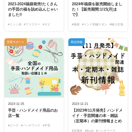
2023-2024福袋発売!たくさん
2024年福袋を販売開始しまし
の手芸の福を詰め込んじゃい
た！【販売期間:1/15(月)ま
ました!!
で】
#ミシン糸
#ファスナー
#ヌビ
#福袋
#インド刺繍リボン
#輸入生地
営業サポート
商品情報
2023-11-25
2023-11-21
手芸・ハンドメイド用品のお
【2023年11月発売】ハンドメ
店一覧
イド・手芸関連の本・雑誌
（定期本）の新刊情報まとめ
#ビーズ
#パッチワーク
#手芸
#定期本
#Book
#パッチワーク