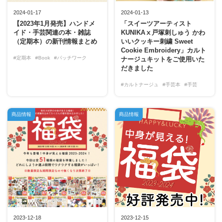
2024-01-17
2024-01-13
【2023年1月発売】ハンドメ
「スイーツアーティスト
イド・手芸関連の本・雑誌
KUNIKAⅹ戸塚刺しゅう かわ
（定期本）の新刊情報まとめ
いいクッキー刺繍 Sweet
Cookie Embroidery」カルト
#定期本
#Book
#パッチワーク
ナージュキットをご使用いた
だきました
#カルトナージュ
#手芸本
#手芸
商品情報
商品情報
2023-12-18
2023-12-15