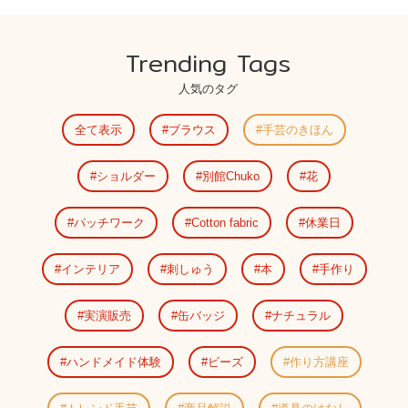
Trending Tags
人気のタグ
全て表示
ブラウス
手芸のきほん
ショルダー
別館Chuko
花
パッチワーク
Cotton fabric
休業日
インテリア
刺しゅう
本
手作り
実演販売
缶バッジ
ナチュラル
ハンドメイド体験
ビーズ
作り方講座