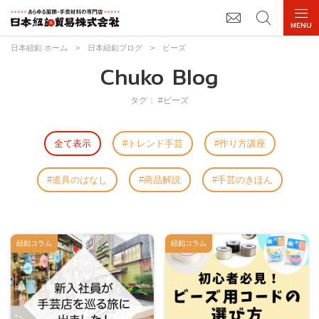
日本紐釦 ホーム
>
日本紐釦ブログ
>
ビーズ
Chuko Blog
タグ： #ビーズ
全て表示
トレンド手芸
作り方講座
道具のはなし
商品解説
手芸のきほん
紐釦コラム
紐釦コラム