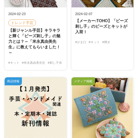
2024-02-23
2024-02-07
【メーカー:TOHO】「ビーズ
トレンド手芸
刺し子」のビーズとキットが
【新ジャンル手芸】キラキラ
入荷！
と輝く「ビーズ刺し子」の魅
力とは？～「米永真由美先
#がま口
#キット
#輝き
生」に教えてもらいました！
～
#キット
#米永真由美先生
#刺し子糸
商品情報
メディア掲載