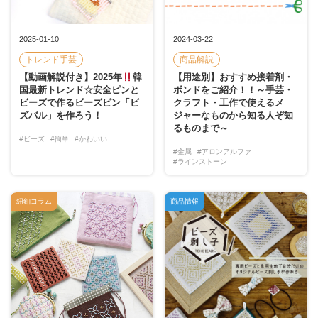
2025-01-10
2024-03-22
トレンド手芸
商品解説
【動画解説付き】2025年
韓
【用途別】おすすめ接着剤・
国最新トレンド☆安全ピンと
ボンドをご紹介！！～手芸・
ビーズで作るビーズピン「ビ
クラフト・工作で使えるメ
ズバル」を作ろう！
ジャーなものから知る人ぞ知
るものまで～
#ビーズ
#簡単
#かわいい
#金属
#アロンアルファ
#ラインストーン
紐釦コラム
商品情報