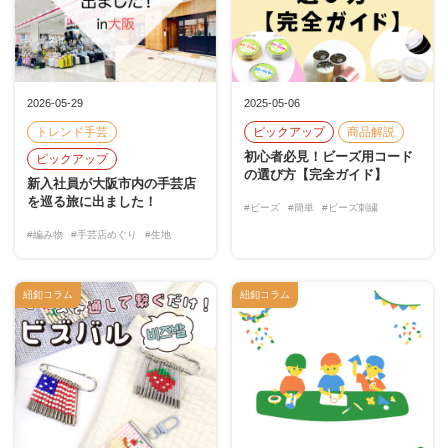
2026-05-29
2025-05-06
トレンド手芸
ピックアップ
商品解説
初心者必見！ビーズ用コード
ピックアップ
の選び方【完全ガイド】
新入社員が大阪市内の手芸店
を巡る旅に出ました！
#ビーズ
#簡単
#ビーズ刺繍
#編み物
#手芸店めぐり
#生地
紐釦コラム
紐釦コラム