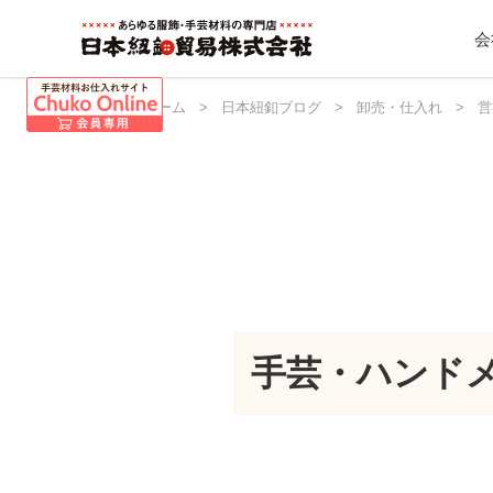
会
日本紐釦 ホーム
>
日本紐釦ブログ
>
卸売・仕入れ
>
営
手芸・ハンド