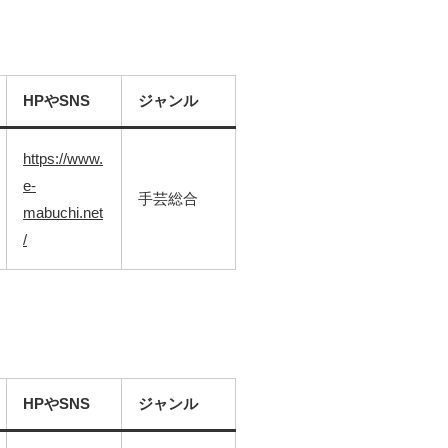
HPやSNS
ジャンル
https://www.
e-
手芸総合
mabuchi.net
/
HPやSNS
ジャンル