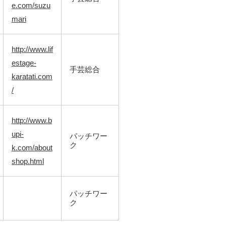
e.com/suzu
mari
http://www.lif
estage-
手芸総合
karatati.com
/
http://www.b
upi-
パッチワー
ク
k.com/about
shop.html
パッチワー
ク