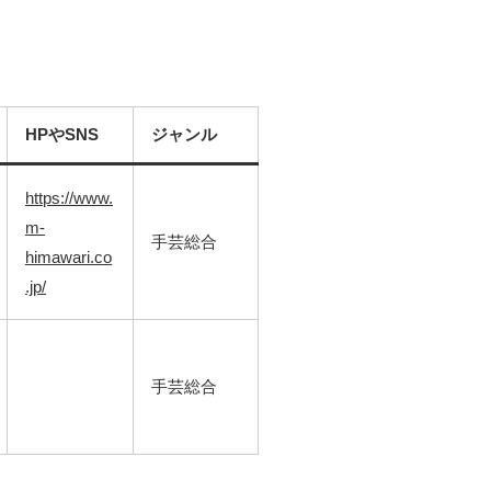
HPやSNS
ジャンル
https://www.
m-
手芸総合
himawari.co
.jp/
手芸総合