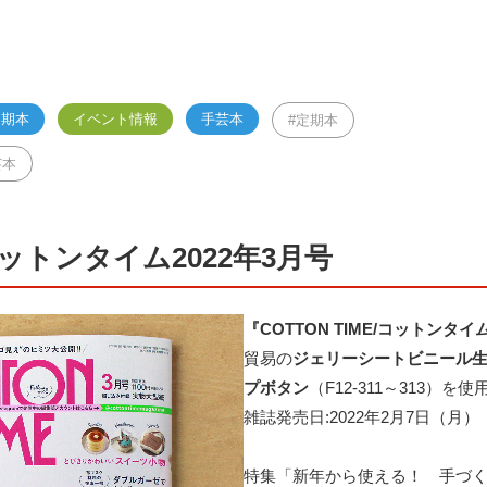
定期本
イベント情報
手芸本
定期本
芸本
 コットンタイム2022年3月号
『COTTON TIME/コットンタイ
貿易の
ジェリーシートビニール
プボタン
（F12-311～313）
雑誌発売日:2022年2月7日（月）
特集「新年から使える！ 手づ