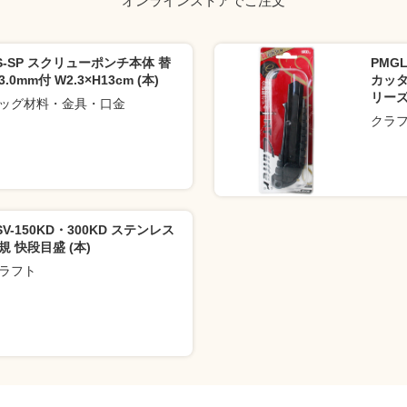
オンラインストアでご注文
S-SP スクリューポンチ本体 替
PMG
3.0mm付 W2.3×H13cm (本)
カッタ
リーズ
ッグ材料・金具・口金
クラ
SV-150KD・300KD ステンレス
規 快段目盛 (本)
ラフト