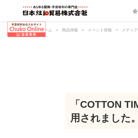
会
日本紐釦 ホーム
>
商品情報
>
イベント情報
>
メディア
「COTTON 
用されました