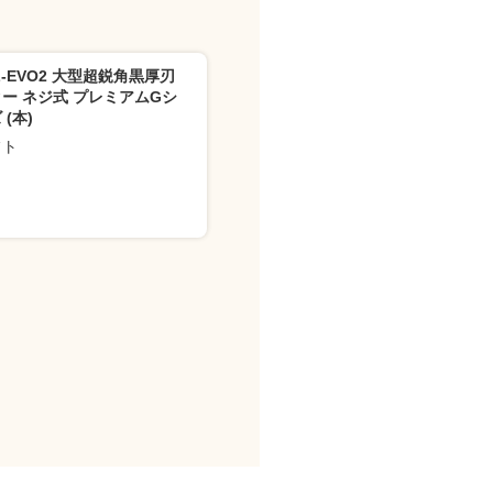
L-EVO2 大型超鋭角黒厚刃
ー ネジ式 プレミアムGシ
 (本)
フト