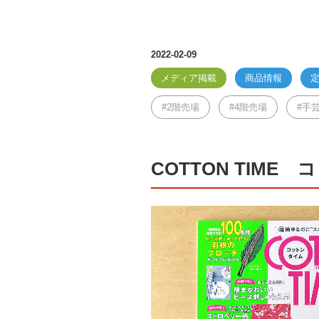
2022-02-09
メディア掲載
商品情報
2階売場
4階売場
手
COTTON TIME