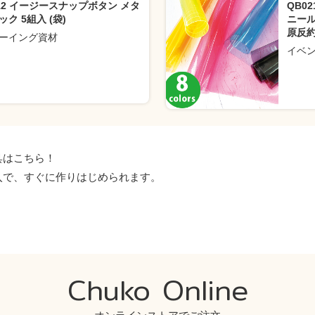
12 イージースナップボタン メタ
QB0
ック 5組入 (袋)
ニール
原反約1
ーイング資材
イベ
具はこちら！
入で、すぐに作りはじめられます。
Chuko Online