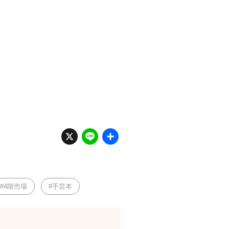
X
Li
共
n
有
e
4階売場
手芸本