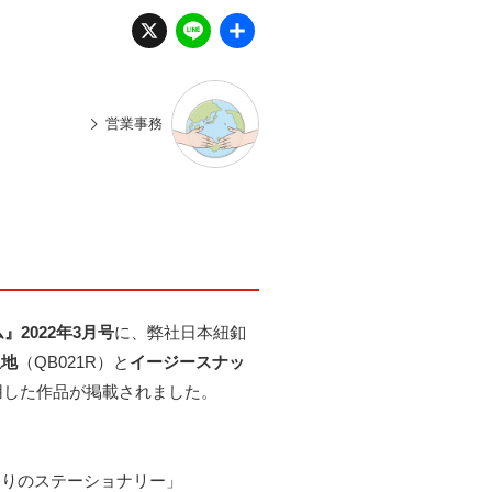
X
Li
共
n
有
e
営業事務
ム』2022年3月号
に、弊社日本紐釦
生地
（QB021R）と
イージースナッ
を使用した作品が掲載されました。
くりのステーショナリー」