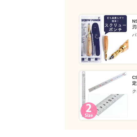
N
刃
バ
C
定
ク