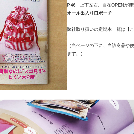
P.46 上下左右、自在OPENが
オール出入り口ポーチ
弊社取り扱いの定期本一覧は【
（当ページの下に、当該商品や
ます。）