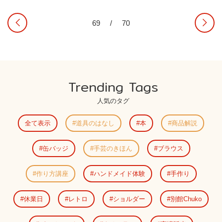
69
/
70
Trending Tags
人気のタグ
全て表示
道具のはなし
本
商品解説
缶バッジ
手芸のきほん
ブラウス
作り方講座
ハンドメイド体験
手作り
休業日
レトロ
ショルダー
別館Chuko