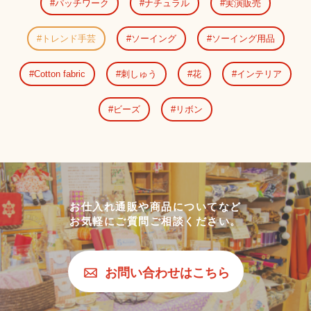
パッチワーク
ナチュラル
実演販売
トレンド手芸
ソーイング
ソーイング用品
Cotton fabric
刺しゅう
花
インテリア
ビーズ
リボン
お仕入れ通販や商品についてなど
お気軽にご質問ご相談ください。
お問い合わせはこちら