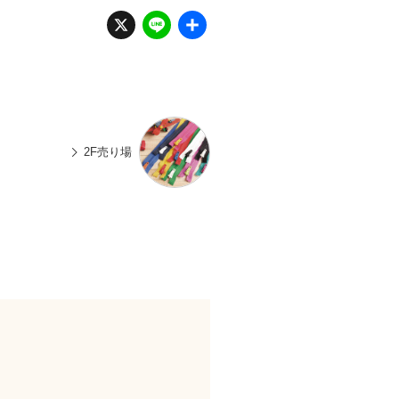
X
Li
共
n
有
e
2F売り場