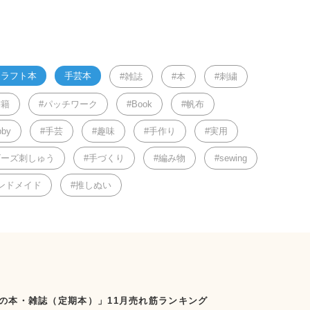
クラフト本
手芸本
雑誌
本
刺繍
書籍
パッチワーク
Book
帆布
bby
手芸
趣味
手作り
実用
ビーズ刺しゅう
手づくり
編み物
sewing
ンドメイド
推しぬい
の本・雑誌（定期本）」11月売れ筋ランキング