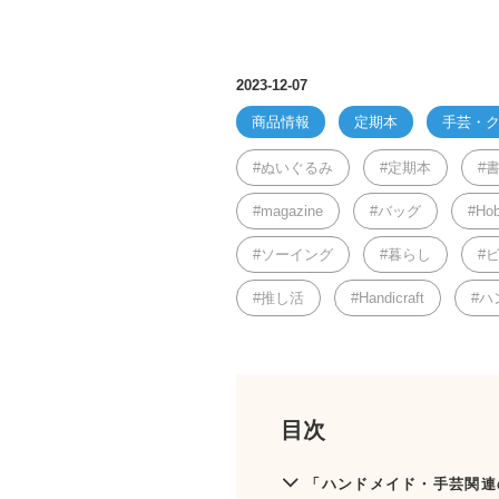
2023-12-07
商品情報
定期本
手芸・
ぬいぐるみ
定期本
magazine
バッグ
Ho
ソーイング
暮らし
推し活
Handicraft
ハ
目次
「ハンドメイド・手芸関連