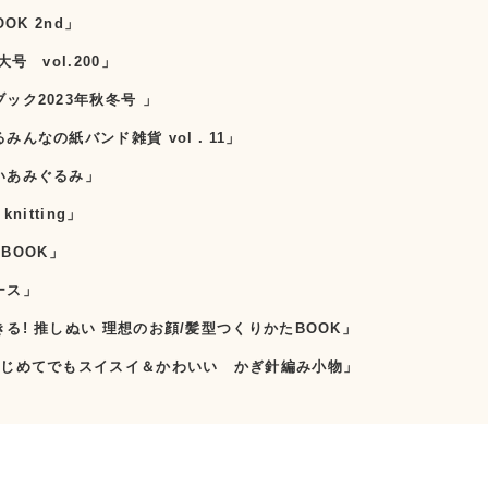
OOK 2nd」
号 vol.200」
ック2023年秋冬号 」
みんなの紙バンド雑貨 vol．11」
いあみぐるみ」
knitting」
 BOOK」
ース」
る! 推しぬい 理想のお顔/髪型つくりかたBOOK」
はじめてでもスイスイ＆かわいい かぎ針編み小物」