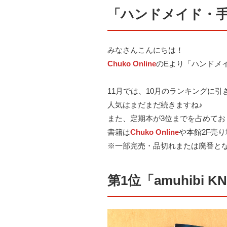
「ハンドメイド・手
みなさんこんにちは！
Chuko Online
のEより「ハンドメ
11月では、10月のランキングに引き続き 
人気はまだまだ続きますね♪
また、定期本が3位までを占めて
書籍は
Chuko Online
や本館2F売
※一部完売・品切れまたは廃番と
第1位「amuhibi KN