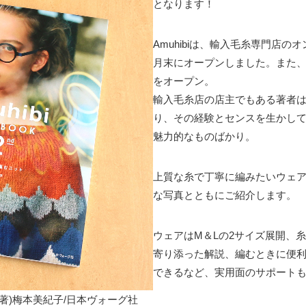
となります！
Amuhibiは、輸入毛糸専門店のオ
月末にオープンしました。また、
をオープン。
輸入毛糸店の店主でもある著者
り、その経験とセンスを生かし
魅力的なものばかり。
上質な糸で丁寧に編みたいウェア
な写真とともにご紹介します。
ウェアはM＆Lの2サイズ展開、
寄り添った解説、編むときに便
できるなど、実用面のサポート
K 2nd 著)梅本美紀子/日本ヴォーグ社