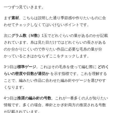
一つずつ見ていきます。
まず
素材
。こちらは説明した通り季節感や作りたいものに合
わせてチェックしなくてはいけないポイントです。
次に
グラム数（Ｍ数）
1玉でどれぐらいの量があるのかが記載
されています。糸は見た目だけではどれぐらいの長さがある
のか分かりにくいので作りたい作品に必要な毛糸の量が分
かっているときはかならずここをチェックします。
3つ目は
標準ゲージ
。これはその毛糸を使って編む際に
どのく
らいの密度や目数が適切か
を示す指標です。これを理解する
ことで、編みたい作品に合わせた編み針やゲージを選びやす
くなります。
4つ目は
推奨の編み針の号数
。これが一番多くの人が知りたい
情報です。多くの場合、棒針とかぎ針両方の推奨される号数
が記載されています。