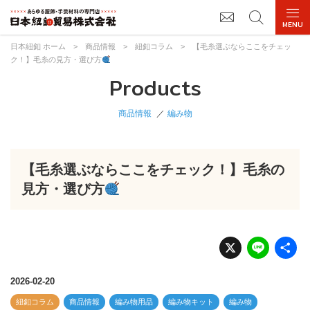
日本紐釦 ホーム
>
商品情報
>
紐釦コラム
>
【毛糸選ぶならここをチェッ
ク！】毛糸の見方・選び方
Products
商品情報
編み物
【毛糸選ぶならここをチェック！】毛糸の
見方・選び方
X
Li
n
e
2026-02-20
紐釦コラム
商品情報
編み物用品
編み物キット
編み物