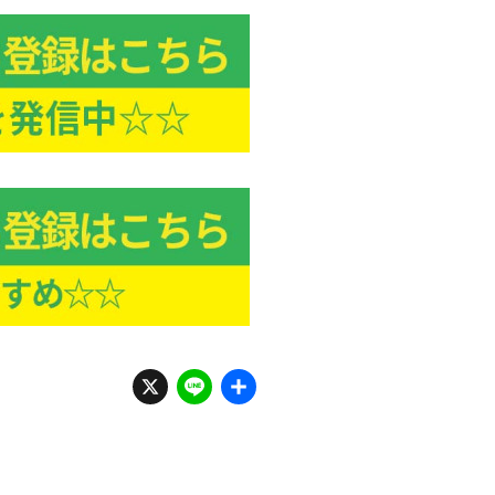
X
Li
共
n
有
e