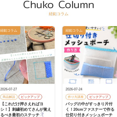
Chuko Column
紐釦コラム
紐釦コラム
紐釦コラム
2026-07-27
2026-07-24
商品解説
ピックアップ
作り方講座
ピックアップ
【これだけ押さえればヨ
バッグの中がすっきり片付
シ！】刺繍初めてさんが覚え
く！20cmファスナーで作る
るべき最初のステッチ
仕切り付きメッシュポーチ