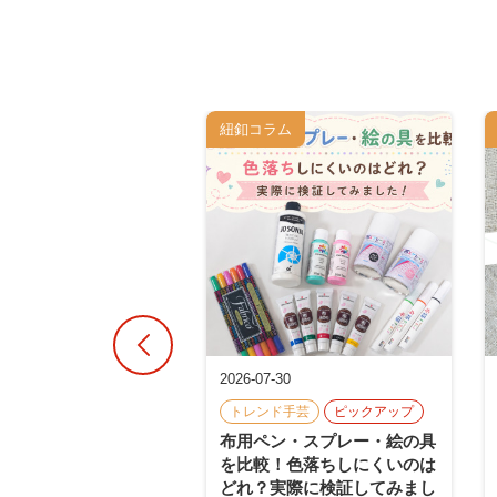
ム
紐釦コラム
14
2026-07-30
アップ
トレンド手芸
トレンド手芸
ピックアップ
者でも本当に作れ
布用ペン・スプレー・絵の具
SNSで話題のパラコー
を比較！色落ちしにくいのは
4選に挑戦！
どれ？実際に検証してみまし