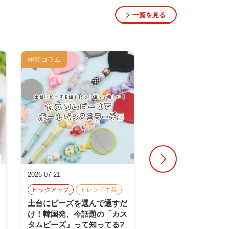
一覧を見る
紐釦コラム
営業サポート
2026-07-21
2026-07-17
【営業レポート】四
ピックアップ
トレンド手芸
エリア 手芸店11店
土台にビーズを選んで通すだ
して見えてきた、今
け！韓国発、今話題の「カス
る商品とこれからの
タムビーズ」って知ってる?