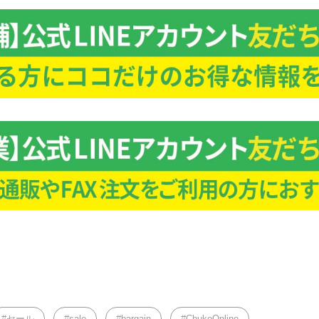
セール
sale
bargain
ChukoOnline