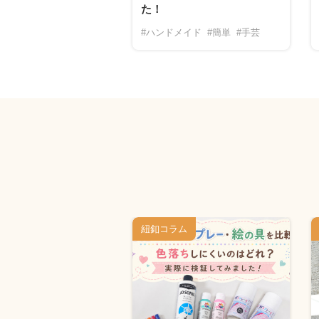
た！
ドアコード
ード
#作品紹介
#ハンドメイド
#簡単
#手芸
ム
紐釦コラム