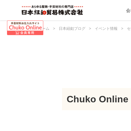
会
日本紐釦 ホーム
>
日本紐釦ブログ
>
イベント情報
>
セ
Chuko Onli