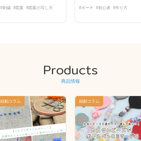
#刺繍
#図案
#図案の写し方
#ポーチ
#初心者
#作り方
Products
商品情報
紐釦コラム
紐釦コラム