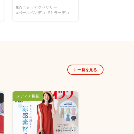
#営業サポート
#導入事
#めじるしアクセサリー
#営業事例
#ボールペンデコ
#ミラーデコ
一覧を見る
メディア掲載
紐釦コラム