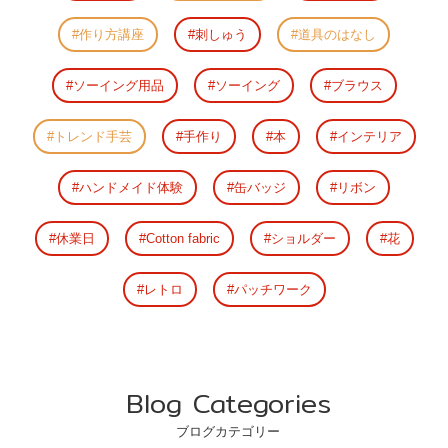
作り方講座
刺しゅう
道具のはなし
ソーイング用品
ソーイング
ブラウス
トレンド手芸
手作り
本
インテリア
ハンドメイド体験
缶バッジ
リボン
休業日
Cotton fabric
ショルダー
花
レトロ
パッチワーク
Blog Categories
ブログカテゴリー