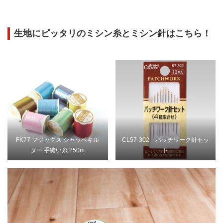
生地にピッタリのミシン糸とミシン針はこちら！
FK77 フジックス シャッペキル
CL57-302 パッチワーク針セッ
ター 手縫い糸 250m
ト