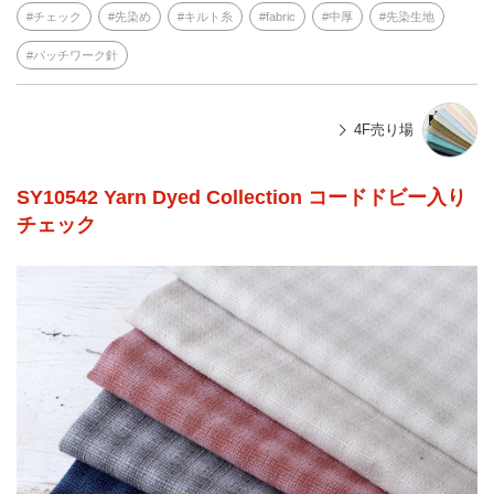
チェック
先染め
キルト糸
fabric
中厚
先染生地
パッチワーク針
4F売り場
SY10542 Yarn Dyed Collection コードドビー入り
チェック