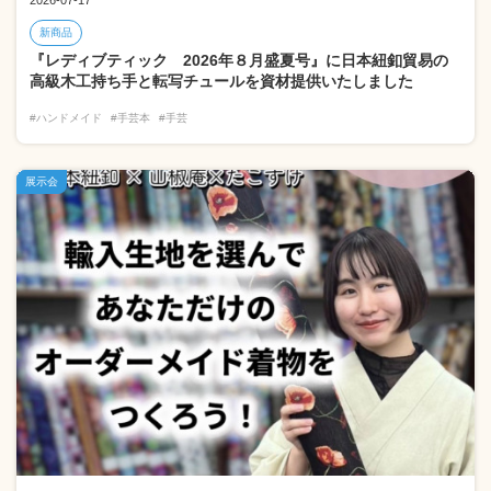
2026-07-17
新商品
『レディブティック 2026年８月盛夏号』に日本紐釦貿易の
高級木工持ち手と転写チュールを資材提供いたしました
#ハンドメイド
#手芸本
#手芸
展示会