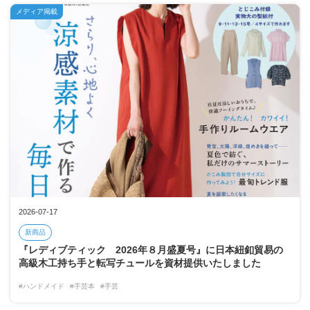
メディア掲載
2026-07-17
新商品
『レディブティック 2026年８月盛夏号』に日本紐釦貿易の
高級木工持ち手と転写チュールを資材提供いたしました
#ハンドメイド
#手芸本
#手芸