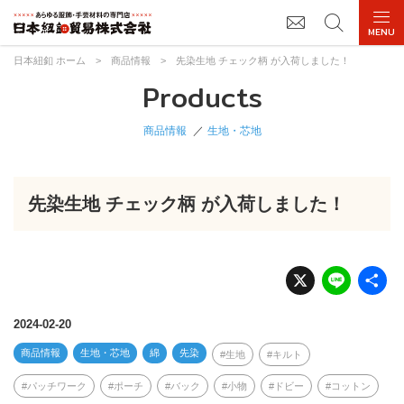
日本紐釦 ホーム
>
商品情報
>
先染生地 チェック柄 が入荷しました！
Products
商品情報
生地・芯地
先染生地 チェック柄 が入荷しました！
X
Li
n
e
2024-02-20
商品情報
生地・芯地
綿
先染
生地
キルト
パッチワーク
ポーチ
バック
小物
ドビー
コットン