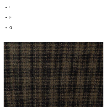
E
F
G