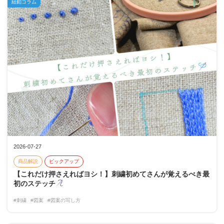
紐釦コラム
2026-07-27
商品解説
ピックアップ
【これだけ押さえればヨシ！】刺繍初めてさんが覚えるべき最
初のステッチ
#刺繍
#図案
#図案の写し方