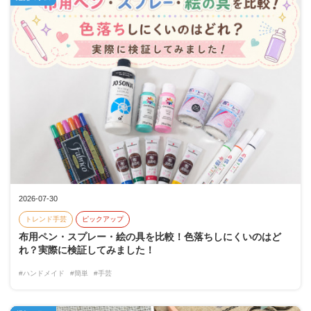
2026-07-30
トレンド手芸
ピックアップ
布用ペン・スプレー・絵の具を比較！色落ちしにくいのはど
れ？実際に検証してみました！
#ハンドメイド
#簡単
#手芸