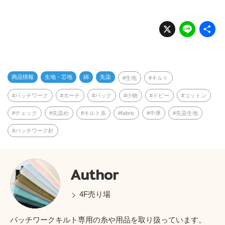
X
Li
n
e
商品情報
生地・芯地
綿
先染
生地
キルト
パッチワーク
ポーチ
バック
小物
ドビー
コットン
チェック
先染め
キルト糸
fabric
中厚
先染生地
パッチワーク針
Author
4F売り場
パッチワークキルト専用の糸や用品を取り扱っています。