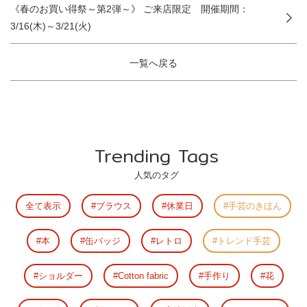
《春のお買い得祭～第2弾～》 ご来店限定 開催期間：
3/16(木)～3/21(火)
一覧へ戻る
Trending Tags
人気のタグ
全て表示
ブラウス
休業日
手芸のきほん
本
缶バッジ
レトロ
トレンド手芸
ショルダー
Cotton fabric
手作り
花