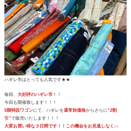
ハギレ市はとっても人気です★★
毎回、
大好評のハギレ市
！！
今回も開催致します！！！
5階特設ワゴン
にて、ハギレを
通常卸価格
からさらに
”2割
引”
で販売いたします！！！
大変お買い得な３日間です！！この機会をお見逃しなく♪♪