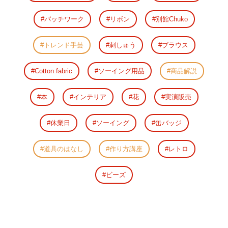
パッチワーク
リボン
別館Chuko
トレンド手芸
刺しゅう
ブラウス
Cotton fabric
ソーイング用品
商品解説
本
インテリア
花
実演販売
休業日
ソーイング
缶バッジ
道具のはなし
作り方講座
レトロ
ビーズ