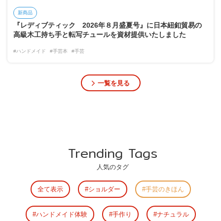
新商品
『レディブティック 2026年８月盛夏号』に日本紐釦貿易の
高級木工持ち手と転写チュールを資材提供いたしました
#ハンドメイド
#手芸本
#手芸
一覧を見る
Trending Tags
人気のタグ
全て表示
ショルダー
手芸のきほん
ハンドメイド体験
手作り
ナチュラル