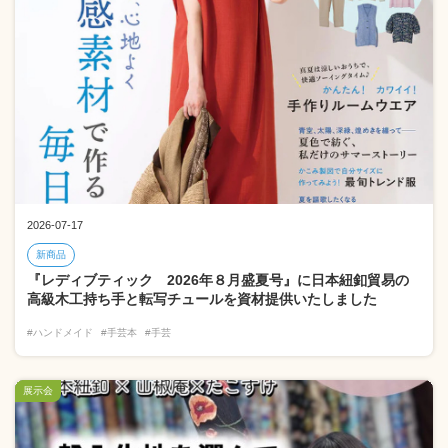
2026-07-17
新商品
『レディブティック 2026年８月盛夏号』に日本紐釦貿易の
高級木工持ち手と転写チュールを資材提供いたしました
#ハンドメイド
#手芸本
#手芸
展示会