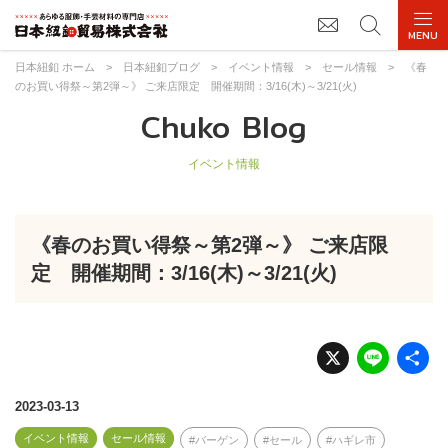
日本紐釦 ホーム
>
日本紐釦ブログ
>
イベント情報
>
セール情報
>
《春
のお買い得祭～第2弾～》 ご来店限定 開催期間：3/16(木)～3/21(火)
Chuko Blog
イベント情報
《春のお買い得祭～第2弾～》 ご来店限
定 開催期間：3/16(木)～3/21(火)
X
Li
n
e
2023-03-13
イベント情報
セール情報
バーゲン
セール
ハギレ市