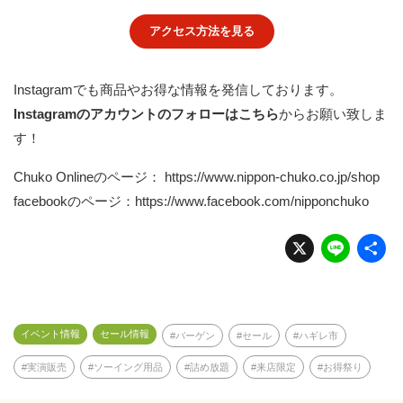
アクセス方法を見る
Instagramでも商品やお得な情報を発信しております。
Instagramのアカウントのフォローはこちら
からお願い致しま
す！
Chuko Onlineのページ：
https://www.nippon-chuko.co.jp/shop
facebookのページ：
https://www.facebook.com/nipponchuko
X
Li
n
e
イベント情報
セール情報
バーゲン
セール
ハギレ市
実演販売
ソーイング用品
詰め放題
来店限定
お得祭り