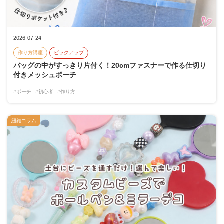
2026-07-24
作り方講座
ピックアップ
バッグの中がすっきり片付く！20cmファスナーで作る仕切り
付きメッシュポーチ
#ポーチ
#初心者
#作り方
紐釦コラム