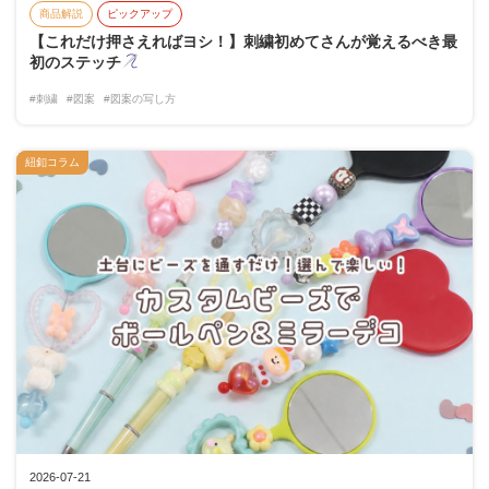
商品解説
ピックアップ
【これだけ押さえればヨシ！】刺繍初めてさんが覚えるべき最
初のステッチ
#刺繍
#図案
#図案の写し方
紐釦コラム
2026-07-21