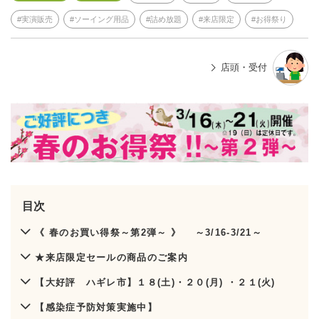
実演販売
ソーイング用品
詰め放題
来店限定
お得祭り
店頭・受付
目次
《 春のお買い得祭～第2弾～ 》 ～3/16-3/21～
★来店限定セールの商品のご案内
【大好評 ハギレ市】１８(土)・２０(月) ・２１(火)
【感染症予防対策実施中】