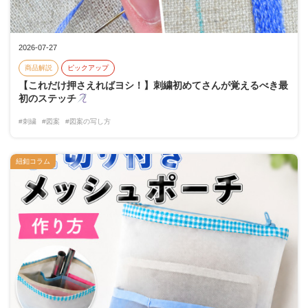
2026-07-27
商品解説
ピックアップ
【これだけ押さえればヨシ！】刺繍初めてさんが覚えるべき最
初のステッチ
#刺繍
#図案
#図案の写し方
紐釦コラム