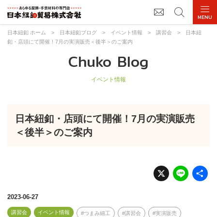
日本紐釦 ホーム
>
日本紐釦ブログ
>
イベント情報
>
講習会
>
日本紐
釦・店頭にて開催！7月の実演販売＜後半＞のご案内
Chuko Blog
イベント情報
日本紐釦・店頭にて開催！7月の実演販売
＜後半＞のご案内
X
Li
n
e
2023-06-27
講習会
イベント情報
つまみ細工
講習会
実演販売