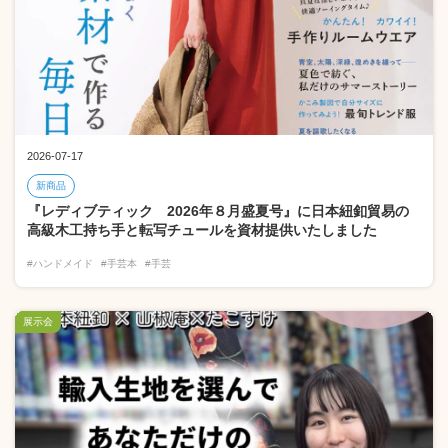
2026-07-17
新商品
『レディブティック 2026年８月盛夏号』に日本紐釦貿易の
高級木工持ち手と転写チュールを資材提供いたしました
#ハンドメイド
#手芸本
#手芸
展示会