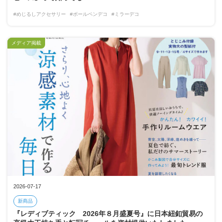
#めじるしアクセサリー
#ボールペンデコ
#ミラーデコ
メディア掲載
2026-07-17
新商品
『レディブティック 2026年８月盛夏号』に日本紐釦貿易の