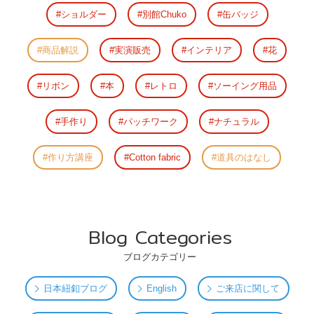
ショルダー
別館Chuko
缶バッジ
商品解説
実演販売
インテリア
花
リボン
本
レトロ
ソーイング用品
手作り
パッチワーク
ナチュラル
作り方講座
Cotton fabric
道具のはなし
Blog Categories
ブログカテゴリー
日本紐釦ブログ
English
ご来店に関して