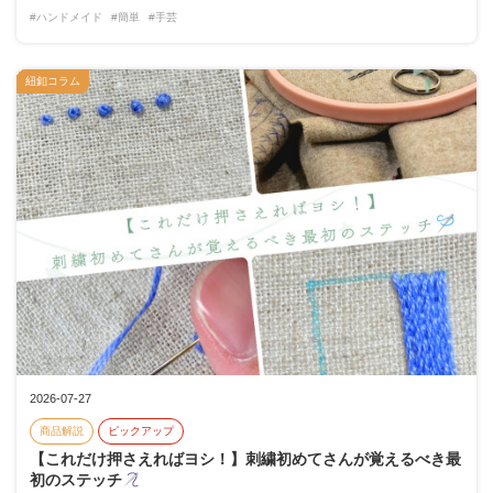
#ハンドメイド
#簡単
#手芸
紐釦コラム
2026-07-27
商品解説
ピックアップ
【これだけ押さえればヨシ！】刺繍初めてさんが覚えるべき最
初のステッチ