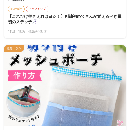
2026-07-27
商品解説
ピックアップ
【これだけ押さえればヨシ！】刺繍初めてさんが覚えるべき最
初のステッチ
#刺繍
#図案
#図案の写し方
紐釦コラム