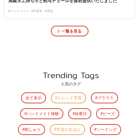
高級木工持ち手と転写チュールを資材提供いたしました
#ハンドメイド
#手芸本
#手芸
一覧を見る
Trending Tags
人気のタグ
全て表示
トレンド手芸
ブラウス
ハンドメイド体験
休業日
ビーズ
刺しゅう
手芸のきほん
ソーイング