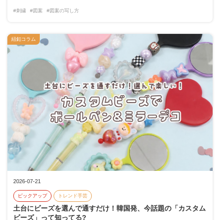
#刺繍
#図案
#図案の写し方
紐釦コラム
2026-07-21
ピックアップ
トレンド手芸
土台にビーズを選んで通すだけ！韓国発、今話題の「カスタム
ビーズ」って知ってる?