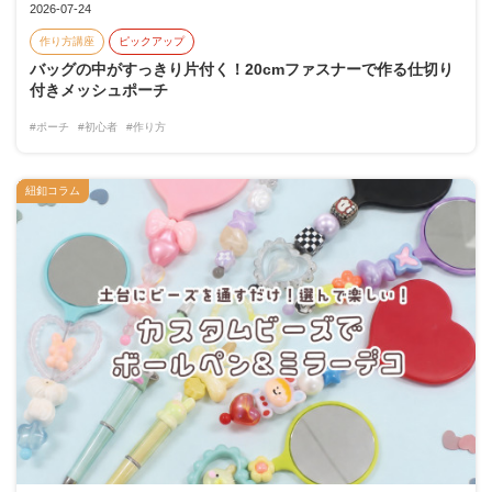
2026-07-24
作り方講座
ピックアップ
バッグの中がすっきり片付く！20cmファスナーで作る仕切り
付きメッシュポーチ
#ポーチ
#初心者
#作り方
紐釦コラム