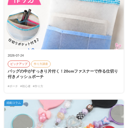
2026-07-24
ピックアップ
作り方講座
バッグの中がすっきり片付く！20cmファスナーで作る仕切り
付きメッシュポーチ
#ポーチ
#初心者
#作り方
紐釦コラム