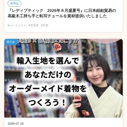
新商品
『レディブティック 2026年８月盛夏号』に日本紐釦貿易の
高級木工持ち手と転写チュールを資材提供いたしました
#ハンドメイド
#手芸本
#手芸
展示会
2026-07-16