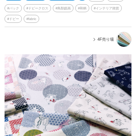
バック
ドビークロス
鳥獣戯画
和柄
インテリア雑貨
ドビー
fabric
4F売り場