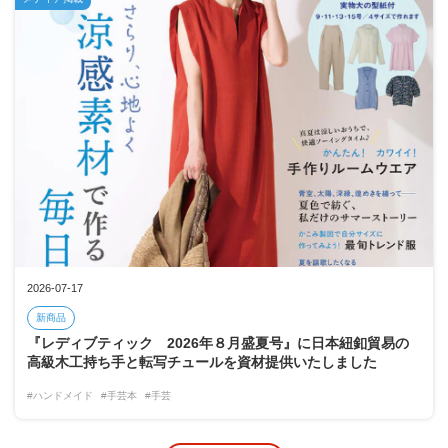
2026-07-17
新商品
『レディブティック 2026年８月盛夏号』に日本紐釦貿易の
高級木工持ち手と転写チュールを資材提供いたしました
#ハンドメイド
#手芸本
#手芸