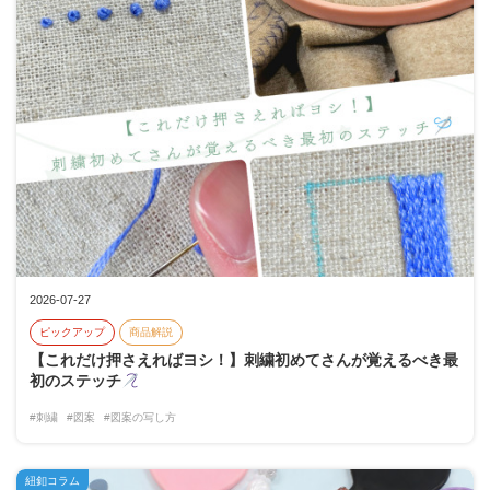
2026-07-27
ピックアップ
商品解説
【これだけ押さえればヨシ！】刺繍初めてさんが覚えるべき最
初のステッチ
#刺繍
#図案
#図案の写し方
紐釦コラム