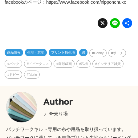
facebookのページ：
https://www.facebook.com/nipponchuko
X
Li
n
e
商品情報
生地・芯地
プリント柄生地
綿
Dobby
ポーチ
バック
ドビークロス
鳥獣戯画
和柄
インテリア雑貨
ドビー
fabric
Author
4F売り場
パッチワークキルト専用の糸や用品を取り扱っています。
パッチワークに適している先染プリント生地からソーイング