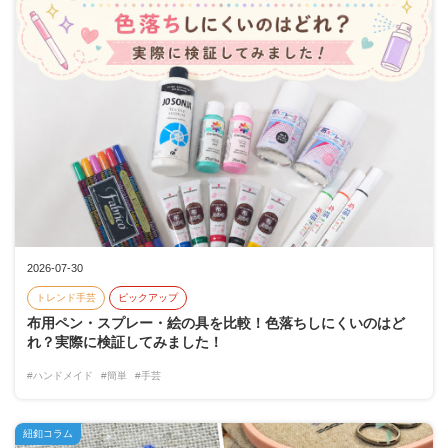
2026-07-30
トレンド手芸
ピックアップ
布用ペン・スプレー・絵の具を比較！色落ちしにくいのはど
れ？実際に検証してみました！
#ハンドメイド
#簡単
#手芸
紐釦コラム