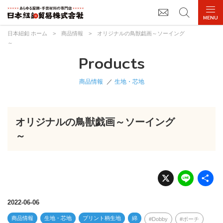
日本紐釦 ホーム
>
商品情報
>
オリジナルの鳥獣戯画～ソーイング
～
Products
商品情報
生地・芯地
オリジナルの鳥獣戯画～ソーイング
～
X
Li
n
e
2022-06-06
商品情報
生地・芯地
プリント柄生地
綿
Dobby
ポーチ