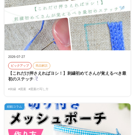
2026-07-27
ピックアップ
商品解説
【これだけ押さえればヨシ！】刺繍初めてさんが覚えるべき最
初のステッチ
#刺繍
#図案
#図案の写し方
紐釦コラム