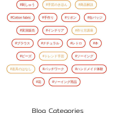
刺しゅう
手芸のきほん
商品解説
Cotton fabric
手作り
リボン
缶バッジ
実演販売
インテリア
作り方講座
ブラウス
ナチュラル
レトロ
本
ビーズ
トレンド手芸
ソーイング
道具のはなし
パッチワーク
ハンドメイド体験
花
ソーイング用品
Blog Categories