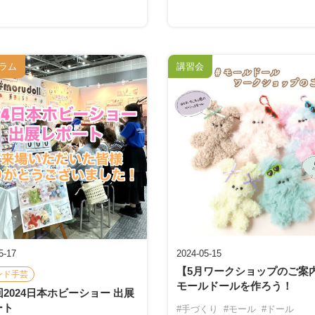
ラム
講習会
5-17
2024-05-15
【5月ワークショップのご案
ンド手芸
モールドールを作ろう！
回2024日本ホビーショー 出展
ート
#手づくり
#モール
#ドール