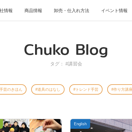
社情報
商品情報
卸売・仕入れ方法
イベント情報
Chuko Blog
タグ： #講習会
手芸のきほん
道具のはなし
トレンド手芸
作り方講
English