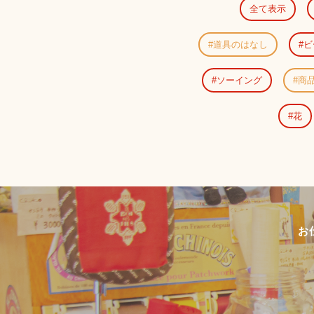
全て表示
道具のはなし
ビ
ソーイング
商
花
お