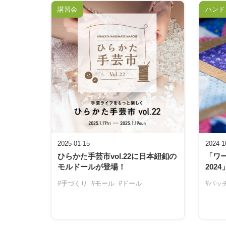
講習会
ハンド
2025-01-15
2024-1
ひらかた手芸市vol.22に日本紐釦の
「ワ
モルドールが登場！
202
#手づくり
#モール
#ドール
#パッ