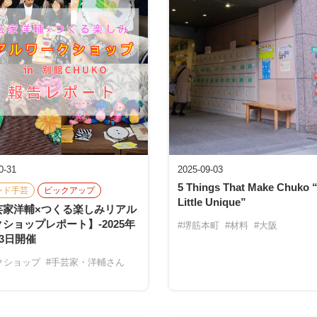
0-31
2025-09-03
5 Things That Make Chuko 
ンド手芸
ピックアップ
Little Unique”
芸家洋輔×つくる楽しみリアル
ショップレポート】-2025年
#堺筋本町
#材料
#大阪
13日開催
クショップ
#手芸家・洋輔さん