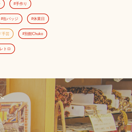
ー
手作り
缶バッジ
休業日
ド手芸
別館Chuko
レトロ
い。