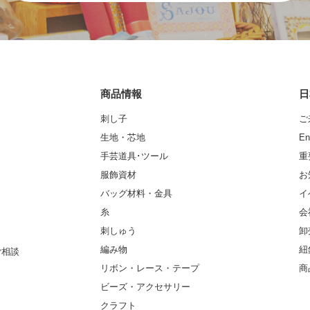
商品情報
日
刺し子
ご
生地・芯地
En
手芸道具･ツール
重
服飾資材
お
バッグ材料・金具
イ
糸
会
刺しゅう
卸
編み物
紐
ご相談
リボン・レース・テープ
商
ビーズ・アクセサリー
クラフト