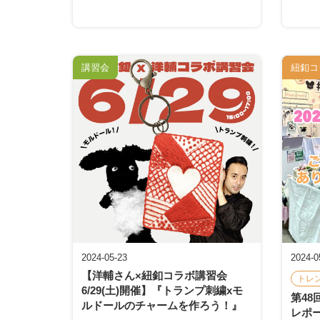
講習会
紐釦コ
2024-05-23
2024-0
【洋輔さん×紐釦コラボ講習会
トレ
6/29(土)開催】『トランプ刺繍xモ
第48
ルドールのチャームを作ろう！』
レポ