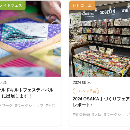
メイドフェス
紐釦コラム
0-31
2024-09-20
ールドキルトフェスティバル
トレンド手芸
4」に出展します！
2024 OSAKA手づくりフェ
レポート♪
チワーク
#ワークショップ
#手芸
#実演販売
#大阪
#ワークショッ