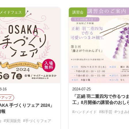
メイドフェス
講習会
8-16
2024-07-25
「正絹 羽二重四匁で作るつ
クアップ
工」8月開催の講習会のおし
AKA 手づくりフェア 2024」
情報
#ハンドメイド
#和手芸
#つまみ
会
#実演販売
#手づくりフェア