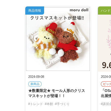
商品情報
ハンド
2024-09-08
2024-0
新商品
ピッ
★数量限定★ モール人形のクリス
「OS
マスキットが登場！！
出展
#トレンド
#本館
#手づくり
#講習