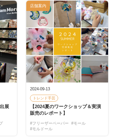
店舗案内
2024-09-13
トレンド手芸
ア出展
【2024夏のワークショップ＆実演
販売のレポート】
プ
#フリーザーペーパー
#モール
#モルドール