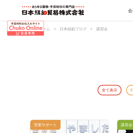
会
日本紐釦 ホーム
>
日本紐釦ブログ
>
講習会
全て表示
営業サポート
講習会