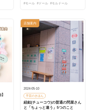
#モール
#ドール
#モルドール
店舗案内
2024-05-10
内】
手芸のきほん
紐釦(チューコウ)の普通の問屋さん
と「ちょっと違う」5つのこと