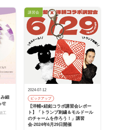
講習会
2024-07-12
まみ細
ピックアップ
らせ
【洋輔×紐釦コラボ講習会レポー
ト】「トランプ刺繍＆モルドール
細工
のチャームを作ろう！」講習
会-2024年6月29日開催