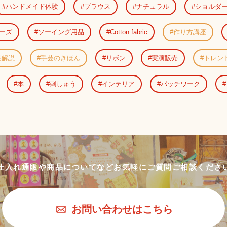
ハンドメイド体験
ブラウス
ナチュラル
ショルダ
ーズ
ソーイング用品
Cotton fabric
作り方講座
品解説
手芸のきほん
リボン
実演販売
トレン
本
刺しゅう
インテリア
パッチワーク
仕入れ通販や商品についてなど
お気軽にご質問ご相談くださ
お問い合わせはこちら