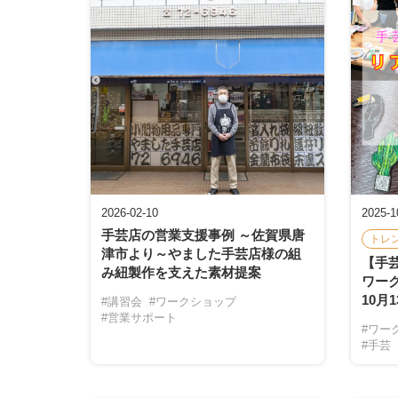
2026-02-10
2025-1
手芸店の営業支援事例 ～佐賀県唐
トレ
津市より～やました手芸店様の組
【手
み紐製作を支えた素材提案
ワーク
10月
#講習会
#ワークショップ
#営業サポート
#ワー
#手芸