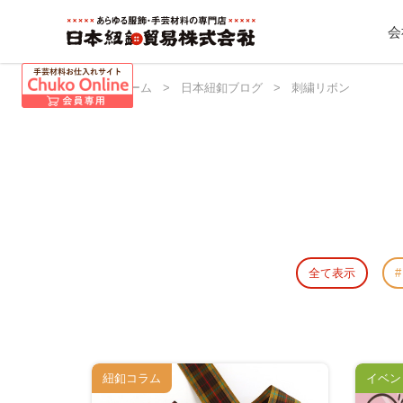
会
日本紐釦 ホーム
>
日本紐釦ブログ
>
刺繍リボン
全て表示
紐釦コラム
イベン