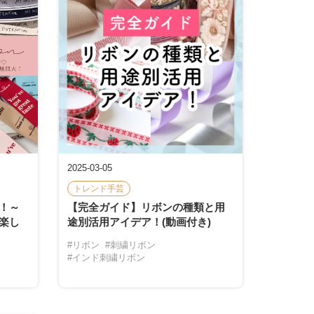
2025-03-05
トレンド手芸
！～
【完全ガイド】リボンの種類と用
楽し
途別活用アイデア！(動画付き)
#リボン
#刺繍リボン
#インド刺繍リボン