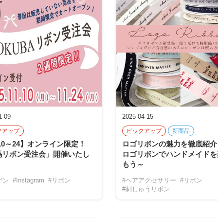
1-09
2025-04-15
クアップ
ピックアップ
新商品
/10～24】オンライン限定！
ロゴリボンの魅力を徹底紹介
馬リボン受注会」開催いたし
ロゴリボンでハンドメイドを
！
もう～
ゲン
#Instagram
#リボン
#ヘアアクセサリー
#リボン
#刺しゅうリボン