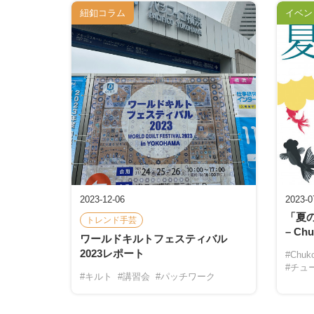
紐釦コラム
イベン
2023-12-06
2023-0
「夏の
トレンド手芸
– Ch
ワールドキルトフェスティバル
2023レポート
#Chuko
#チュ
#キルト
#講習会
#パッチワーク