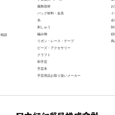
服飾資材
お
バッグ材料・金具
イ
糸
会
刺しゅう
卸
編み物
紐
ご相談
リボン・レース・テープ
商
ビーズ・アクセサリー
クラフト
和手芸
手芸本
手芸用品お取り扱いメーカー