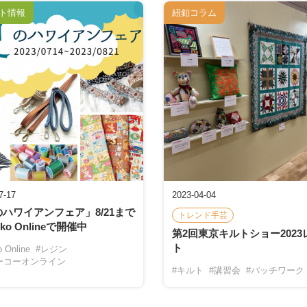
ト情報
紐釦コラム
7-17
2023-04-04
ハワイアンフェア」8/21まで
トレンド手芸
uko Onlineで開催中
第2回東京キルトショー2023
ト
 Online
#レジン
ーコーオンライン
#キルト
#講習会
#パッチワーク