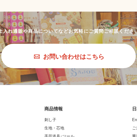
仕入れ通販や商品についてなど
お気軽にご質問ご相談くださ
お問い合わせはこちら
商品情報
日
刺し子
En
生地・芯地
ご
手芸道具･ツール
重