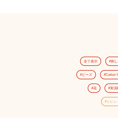
全て表示
刺し
ビーズ
Cotton f
花
実演
トレン