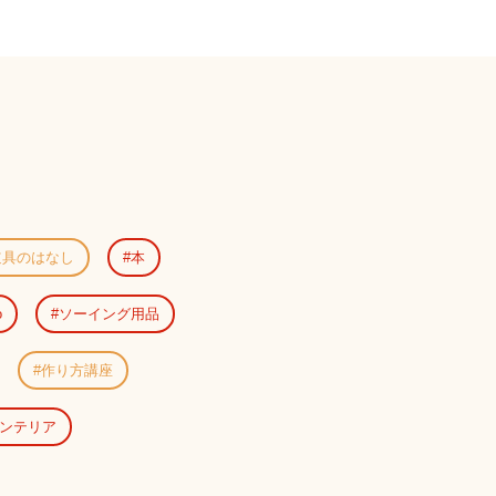
道具のはなし
本
o
ソーイング用品
作り方講座
ンテリア