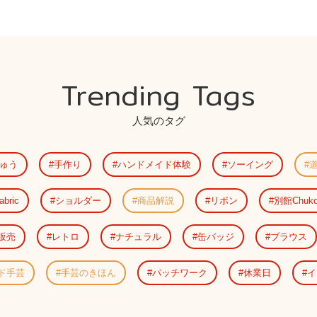
Trending Tags
人気のタグ
ゅう
手作り
ハンドメイド体験
ソーイング
abric
ショルダー
商品解説
リボン
別館Chuk
販売
レトロ
ナチュラル
缶バッジ
ブラウス
ド手芸
手芸のきほん
パッチワーク
休業日
イ