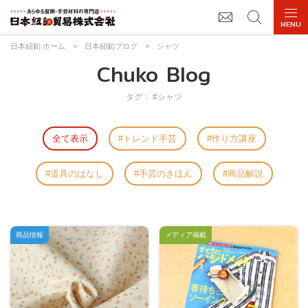
日本紐釦 ホーム
>
日本紐釦ブログ
>
シャツ
Chuko Blog
タグ： #シャツ
全て表示
トレンド手芸
作り方講座
道具のはなし
手芸のきほん
商品解説
商品情報
メディア掲載