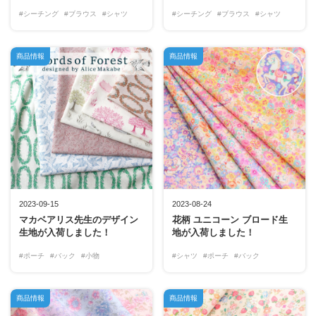
#シーチング
#ブラウス
#シャツ
#シーチング
#ブラウス
#シャツ
商品情報
商品情報
2023-09-15
2023-08-24
マカベアリス先生のデザイン
花柄 ユニコーン ブロード生
生地が入荷しました！
地が入荷しました！
#ポーチ
#バック
#小物
#シャツ
#ポーチ
#バック
商品情報
商品情報