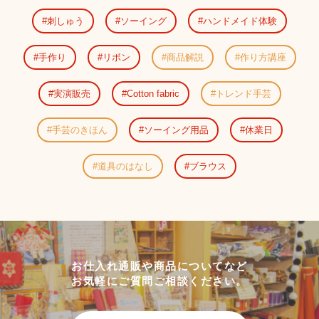
刺しゅう
ソーイング
ハンドメイド体験
手作り
リボン
商品解説
作り方講座
実演販売
Cotton fabric
トレンド手芸
手芸のきほん
ソーイング用品
休業日
道具のはなし
ブラウス
お仕入れ通販や商品についてなど
お気軽にご質問ご相談ください。