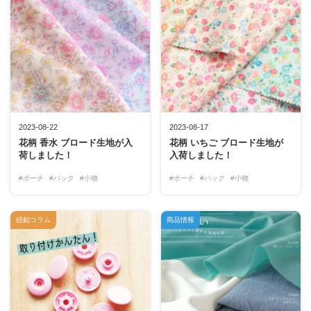
2023-08-22
2023-08-17
花柄 香水 ブロード生地が入
花柄 いちご ブロード生地が
荷しました！
入荷しました！
#ポーチ
#バック
#小物
#ポーチ
#バック
#小物
紐釦コラム
商品情報