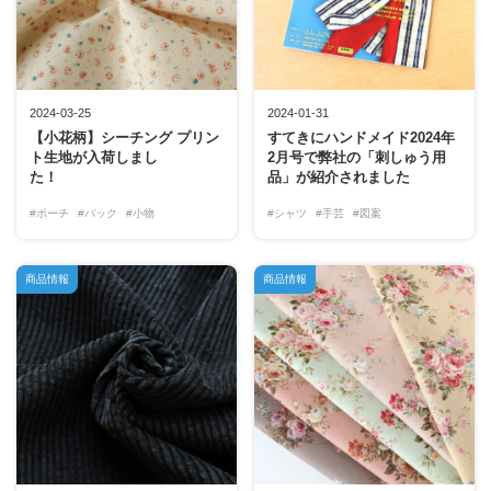
2024-03-25
2024-01-31
【小花柄】シーチング プリン
すてきにハンドメイド2024年
ト生地が入荷しまし
2月号で弊社の「刺しゅう用
た！
品」が紹介されました
#ポーチ
#バック
#小物
#シャツ
#手芸
#図案
商品情報
商品情報