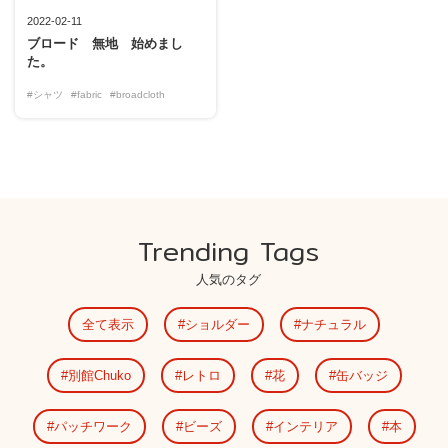
2022-02-11
ブロード 無地 始めまし
た。
#シャツ
#fabric
#broadcloth
Trending Tags
人気のタグ
全て表示
ショルダー
ナチュラル
別館Chuko
レトロ
花
缶バッジ
パッチワーク
ビーズ
インテリア
本