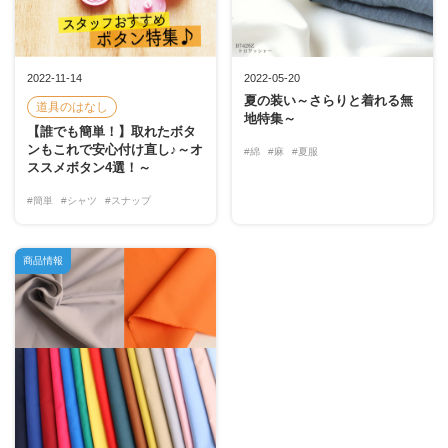
2022-11-14
2022-05-20
夏の装い～さらりと着れる無
道具のはなし
地特集～
【誰でも簡単！】取れたボタ
ンもこれで安心付け直し♪～オ
#綿
#麻
#夏服
ススメボタン4選！～
#簡単
#シャツ
#スナップ
商品情報