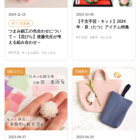
2024-11-15
2023-10-05
【干支手芸・キット】2024
作り方講座
年・辰（たつ）アイテム特集
つまみ細工の色合わせについ
て～【花びら】後藤先生が考
#干支鈴
#新年
#お正月
える組み合わせ～
#和手芸
#つまみ細工
#ちりめん
紐釦コラム
店舗案内
2023-09-27
2023-04-20