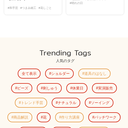
#晴れの日
#和手芸
#つまみ細工
#花しごと
Trending Tags
人気のタグ
全て表示
ショルダー
道具のはなし
ビーズ
刺しゅう
休業日
実演販売
トレンド手芸
ナチュラル
ソーイング
商品解説
花
作り方講座
パッチワーク