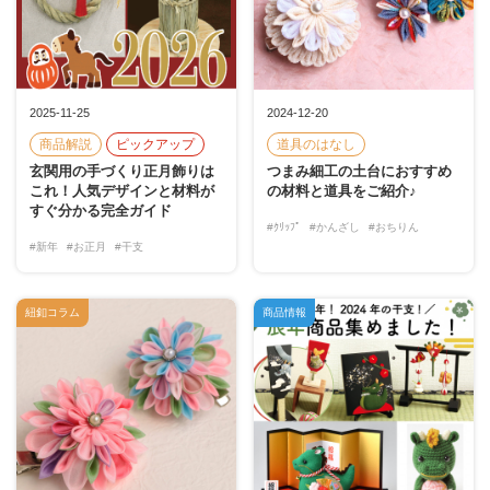
2025-11-25
2024-12-20
商品解説
ピックアップ
道具のはなし
玄関用の手づくり正月飾りは
つまみ細工の土台におすすめ
これ！人気デザインと材料が
の材料と道具をご紹介♪
すぐ分かる完全ガイド
#ｸﾘｯﾌﾟ
#かんざし
#おちりん
#新年
#お正月
#干支
紐釦コラム
商品情報