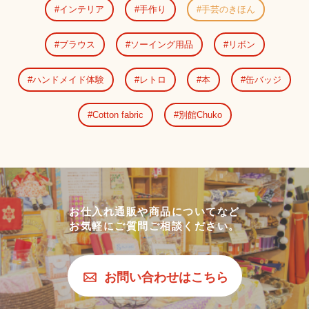
インテリア
手作り
手芸のきほん
ブラウス
ソーイング用品
リボン
ハンドメイド体験
レトロ
本
缶バッジ
Cotton fabric
別館Chuko
お仕入れ通販や商品についてなど
お気軽にご質問ご相談ください。
お問い合わせはこちら