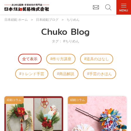
日本紐釦 ホーム
>
日本紐釦ブログ
>
ちりめん
Chuko Blog
タグ： #ちりめん
全て表示
作り方講座
道具のはなし
トレンド手芸
商品解説
手芸のきほん
紐釦コラム
紐釦コラム