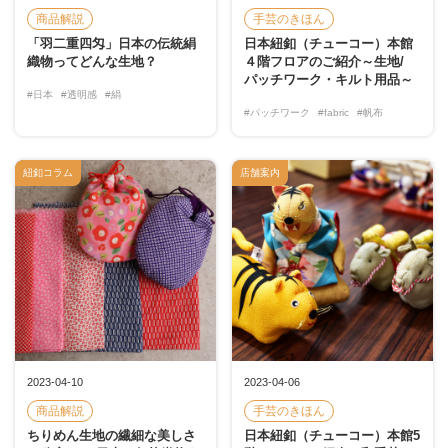
商品解説
手芸のきほん
「羽二重四匁」日本の伝統絹
日本紐釦（チューコー）本館
織物ってどんな生地？
４階フロアのご紹介～生地/
パッチワーク・キルト用品～
#日本
#透明感
#絹
#パッチワーク
#fabric
#帆布
紐釦コラム
店舗案内
2023-04-10
2023-04-06
商品解説
手芸のきほん
ちりめん生地の繊細な美しさ
日本紐釦（チューコー）本館5