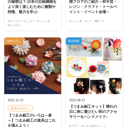
の秘密は？-日本の伝統織物を
階フロアのご紹介～和手芸・
より深く楽しむために種類や
レジン・クラフト・トールペ
特徴、魅力を学ぶ-
イント・イベント会場～
#ロータリーカッター
#ミシン糸
#レジン液
#ニス
#畳ヘリ
#ちりめん
紐釦コラム
商品情報
2022-11-23
2022-08-27
【つまみ細工キット】晴れの
道具のはなし
日に身に着けたい和のアクセ
【つまみ細工のいろは～参
サリーをハンドメイド♪
～】つまみ細工の道具はこれ
を揃えよう！
#七五三
#つまみ細工キット