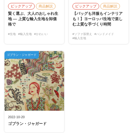
ピックアップ
商品解説
ピックアップ
商品解説
賢く選ぶ、大人のおしゃれ生
【バッグも洋服もインテリア
地 — 上質な輸入生地を卸価
も！】ヨーロッパ生地で楽し
格で
む上質な手づくり時間
#生地
#輸入生地
#かわいい
#ソファ張替え
#ハンドメイド
#輸入生地
ゴブラン・ジャガード
2022-10-20
ゴブラン・ジャガード