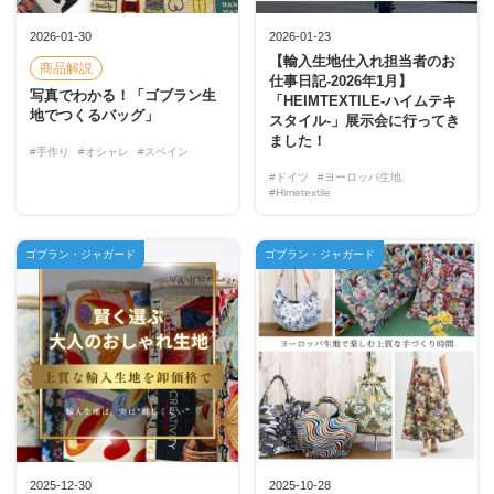
2026-01-30
2026-01-23
【輸入生地仕入れ担当者のお
商品解説
仕事日記-2026年1月】
写真でわかる！「ゴブラン生
「HEIMTEXTILE-ハイムテキ
地でつくるバッグ」
スタイル-」展示会に行ってき
ました！
#手作り
#オシャレ
#スペイン
#ドイツ
#ヨーロッパ生地
#Himetextile
ゴブラン・ジャガード
ゴブラン・ジャガード
2025-12-30
2025-10-28