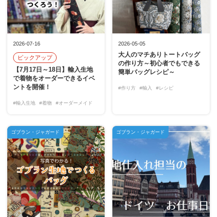
2026-07-16
2026-05-05
大人のマチありトートバッグ
ピックアップ
の作り方～初心者でもできる
【7月17日～18日】輸入生地
簡単バッグレシピ～
で着物をオーダーできるイベ
ントを開催！
#作り方
#輸入
#レシピ
#輸入生地
#着物
#オーダーメイド
ゴブラン・ジャガード
ゴブラン・ジャガード