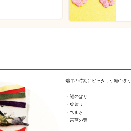
端午の時期にピッタリな鯉のぼ
・鯉のぼり
・兜飾り
・ちまき
・菖蒲の葉