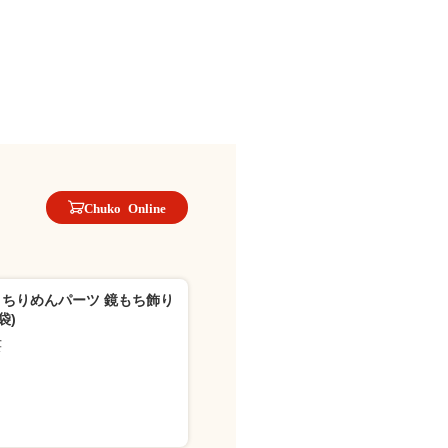
Chuko Online
-4 ちりめんパーツ 鏡もち飾り
袋)
芸