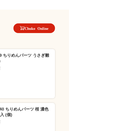
Chuko Online
-99 ちりめんパーツ うさぎ雛
)
芸
-240 ちりめんパーツ 桜 濃色
入 (個)
芸