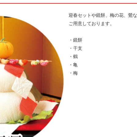
迎春セットや鏡餅、梅の花、鶯
ご用意しております。
・鏡餅
・干支
・鶴
・亀
・梅