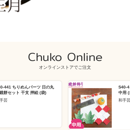
Chuko Online
オンラインストアでご注文
40-441 ちりめんパーツ 日の丸
S40
鏡餅セット 干支 押絵 (袋)
中用 (
手芸
和手