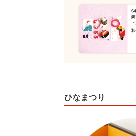
S
飾
ト
和
ひなまつり