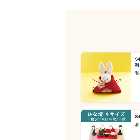
S
雛
和
S
和