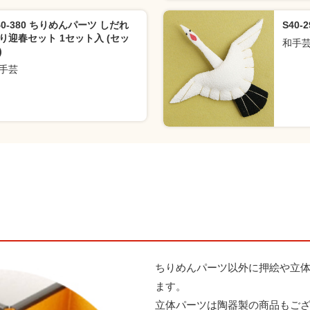
40-380 ちりめんパーツ しだれ
S40-
り迎春セット 1セット入 (セッ
和手
)
手芸
ちりめんパーツ以外に押絵や立
ます。
立体パーツは陶器製の商品もご