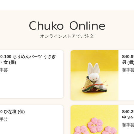
Chuko Online
オンラインストアでご注文
40-100 ちりめんパーツ うさぎ
S40
・女 (個)
男 (個
手芸
和手
40 ひな壇 (個)
S40
中 3ヶ
手芸
和手