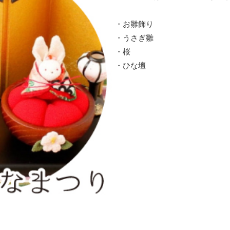
・お雛飾り
・うさぎ雛
・桜
・ひな壇