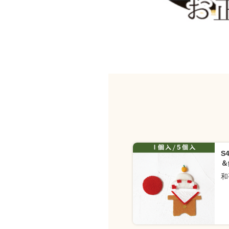
S
＆
和