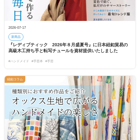
2026-07-17
新商品
『レディブティック 2026年８月盛夏号』に日本紐釦貿易の
高級木工持ち手と転写チュールを資材提供いたしました
#ハンドメイド
#手芸本
#手芸
紐釦コラム