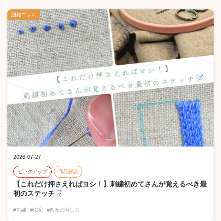
紐釦コラム
2026-07-27
ピックアップ
商品解説
【これだけ押さえればヨシ！】刺繍初めてさんが覚えるべき最
初のステッチ
#刺繍
#図案
#図案の写し方