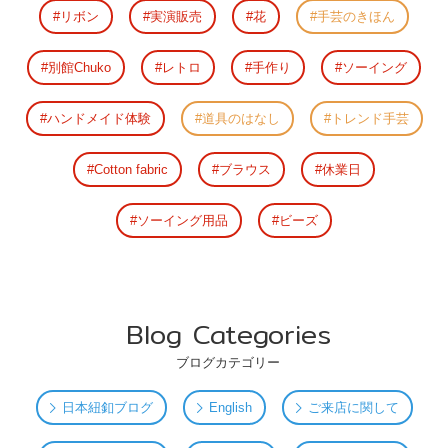
リボン
実演販売
花
手芸のきほん
別館Chuko
レトロ
手作り
ソーイング
ハンドメイド体験
道具のはなし
トレンド手芸
Cotton fabric
ブラウス
休業日
ソーイング用品
ビーズ
Blog Categories
ブログカテゴリー
日本紐釦ブログ
English
ご来店に関して