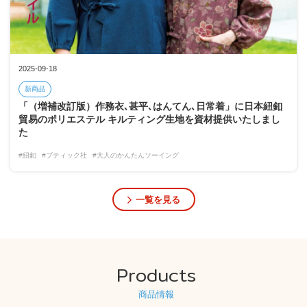
2025-09-18
新商品
「（増補改訂版）作務衣､甚平､はんてん､日常着」に日本紐釦
貿易のポリエステル キルティング生地を資材提供いたしまし
た
#紐釦
#ブティック社
#大人のかんたんソーイング
一覧を見る
Products
商品情報