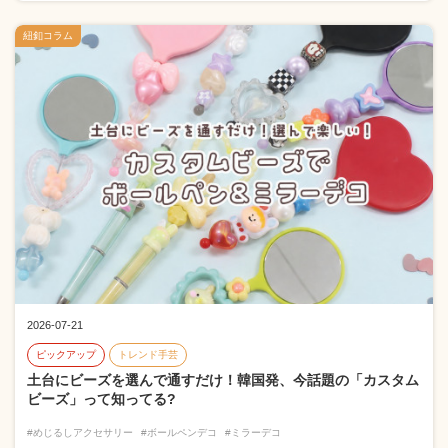
紐釦コラム
2026-07-21
ピックアップ
トレンド手芸
土台にビーズを選んで通すだけ！韓国発、今話題の「カスタム
ビーズ」って知ってる?
#めじるしアクセサリー
#ボールペンデコ
#ミラーデコ