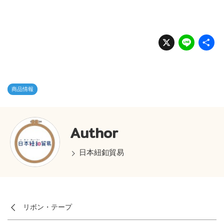
X
Li
n
e
商品情報
Author
日本紐釦貿易
リボン・テープ