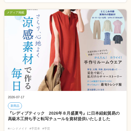
メディア掲載
2026-07-17
新商品
『レディブティック 2026年８月盛夏号』に日本紐釦貿易の
高級木工持ち手と転写チュールを資材提供いたしました
#ハンドメイド
#手芸本
#手芸