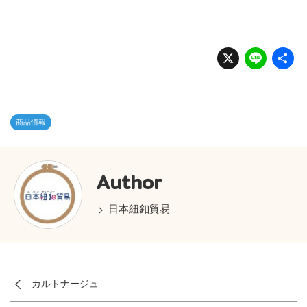
X
Li
n
e
商品情報
Author
日本紐釦貿易
カルトナージュ