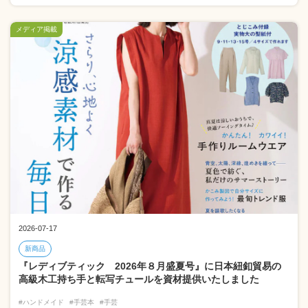
メディア掲載
2026-07-17
新商品
『レディブティック 2026年８月盛夏号』に日本紐釦貿易の
高級木工持ち手と転写チュールを資材提供いたしました
#ハンドメイド
#手芸本
#手芸