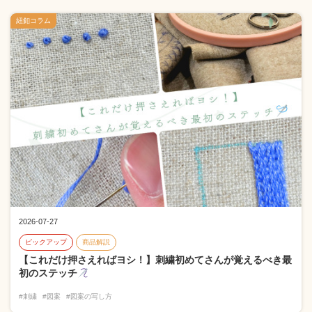
紐釦コラム
2026-07-27
ピックアップ
商品解説
【これだけ押さえればヨシ！】刺繍初めてさんが覚えるべき最
初のステッチ
#刺繍
#図案
#図案の写し方