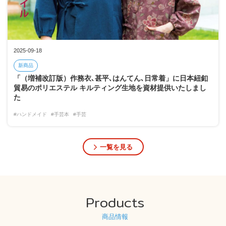
2025-09-18
新商品
「（増補改訂版）作務衣､甚平､はんてん､日常着」に日本紐釦
貿易のポリエステル キルティング生地を資材提供いたしまし
た
#ハンドメイド
#手芸本
#手芸
一覧を見る
Products
商品情報