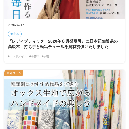
2026-07-17
新商品
『レディブティック 2026年８月盛夏号』に日本紐釦貿易の
高級木工持ち手と転写チュールを資材提供いたしました
#ハンドメイド
#手芸本
#手芸
紐釦コラム