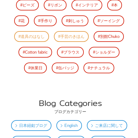
ビーズ
リボン
インテリア
本
花
手作り
刺しゅう
ソーイング
道具のはなし
手芸のきほん
別館Chuko
Cotton fabric
ブラウス
ショルダー
休業日
缶バッジ
ナチュラル
Blog Categories
ブログカテゴリー
日本紐釦ブログ
English
ご来店に関して