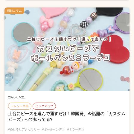
紐釦コラム
2026-07-21
トレンド手芸
ピックアップ
土台にビーズを選んで通すだけ！韓国発、今話題の「カスタム
ビーズ」って知ってる?
#めじるしアクセサリー
#ボールペンデコ
#ミラーデコ