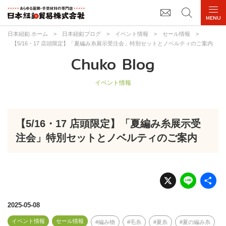
日本紐釦 ホーム
>
日本紐釦ブログ
>
イベント情報
>
セール情報
>
【5/16・17 店頭限定】「夏編み糸展示受注会」特別セットとノベルティのご案内
Chuko Blog
イベント情報
【5/16・17 店頭限定】「夏編み糸展示受
注会」特別セットとノベルティのご案内
X
Li
n
e
2025-05-08
イベント情報
セール情報
編み物
毛糸
夏糸
夏の編み糸