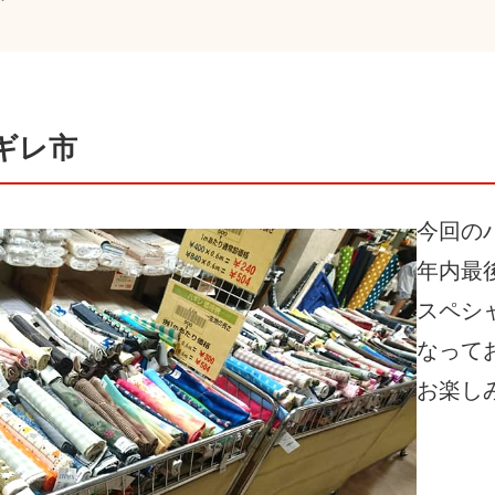
ハギレ市
今回の
年内最
スペシ
なって
お楽し