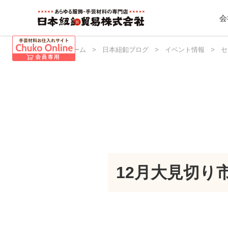
会
日本紐釦 ホーム
>
日本紐釦ブログ
>
イベント情報
>
セ
12月大見切り