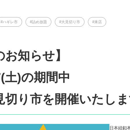
ハギレ市
詰め放題
大見切り市
来店
のお知らせ】
17(土)の期間中
見切り市を開催いたしま
日本紐釦本