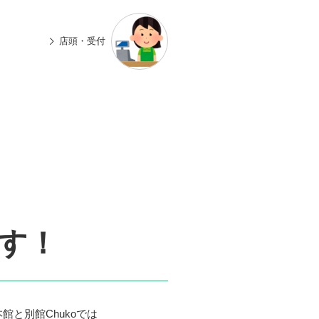
n
有
e
店頭・受付
す！
館と別館Chukoでは