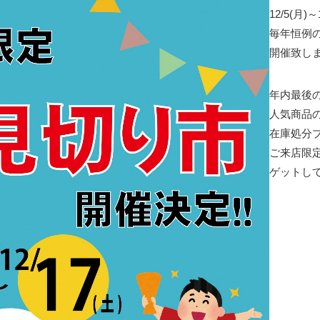
12/5(月)
毎年恒例
開催致し
年内最後
人気商品
在庫処分プ
ご来店限
ゲットし