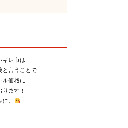
ハギレ市は
後と言うことで
ャル価格に
おります！
みに…