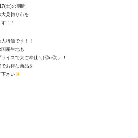
～17(土)の期間
の大見切り市を
ます！！
の大特価です！！
の国産生地も
ライスで大ご奉仕＼(◎o◎)／！
定でお得な商品を
て下さい