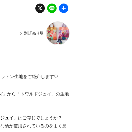
X
Li
共
n
有
e
別1F売り場
コットン生地をご紹介します♡
ーズ」から「トワルドジュイ」の生地
ドジュイ
」はご存じでしょうか？
うな柄が使用されているのをよく見