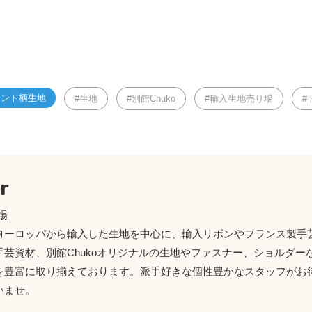
リント柄生地
生地
別館Chuko
輸入生地売り場
r
場
ヨーロッパから輸入した生地を中心に、輸入リボンやフランス製手芸
手芸資材、別館Chukoオリジナルの生地やファスナー、ショルダー
を豊富に取り揃えております。派手好きな個性豊かなスタッフがお
いませ。