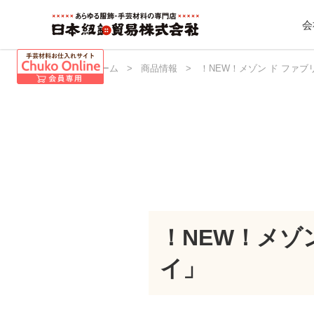
会
日本紐釦 ホーム
>
商品情報
>
！NEW！メゾン ド ファ
！NEW！メゾ
イ」