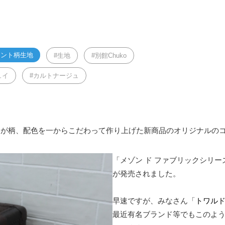
リント柄生地
生地
別館Chuko
ュイ
カルトナージュ
ッフが柄、配色を一からこだわって作り上げた新商品のオリジナルの
「メゾン ド ファブリックシリ
が発売されました。
早速ですが、みなさん「
トワル
最近有名ブランド等でもこのよ