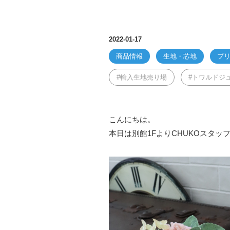
2022-01-17
商品情報
生地・芯地
プ
輸入生地売り場
トワルドジ
こんにちは。
本日は別館1FよりCHUKOスタ