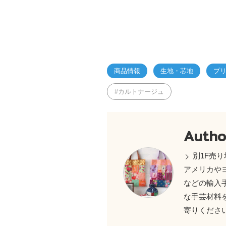
商品情報
生地・芯地
プ
カルトナージュ
Autho
別1F売り
アメリカや
などの輸入
な手芸材料
寄りくださ