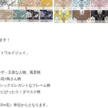
ます！
「トワルドジュイ」
-ザ・王道な人物、風景柄
お花×鳥さん柄
ラシックエレガントなフレーム柄
せにぴったり！ダマスク柄
10ｍ乱）単位からとなります。