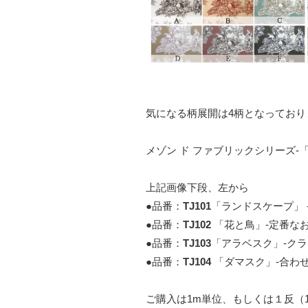
気になる柄展開は4柄となっており
メゾン ド ファブリックシリーズ-
上記画像下段、左から
●品番：
TJ101
「ランドスケープ」 
●品番：
TJ102
「花と鳥」-定番な
●品番：
TJ103
「アラベスク」-ク
●品番：
TJ104
「ダマスク」-合わ
ご購入は1m単位、もしくは１反（