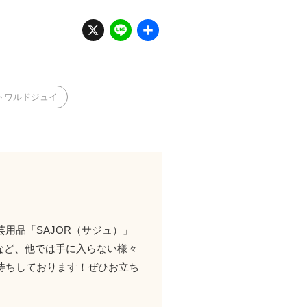
X
Li
共
n
有
e
トワルドジュイ
用品「SAJOR（サジュ）」
など、他では手に入らない様々
待ちしております！ぜひお立ち