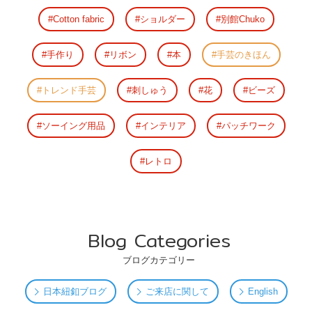
Cotton fabric
ショルダー
別館Chuko
手作り
リボン
本
手芸のきほん
トレンド手芸
刺しゅう
花
ビーズ
ソーイング用品
インテリア
パッチワーク
レトロ
Blog Categories
ブログカテゴリー
日本紐釦ブログ
ご来店に関して
English