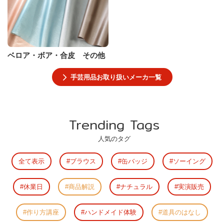
ベロア・ボア・合皮 その他
手芸用品お取り扱いメーカ一覧
Trending Tags
人気のタグ
全て表示
ブラウス
缶バッジ
ソーイング
休業日
商品解説
ナチュラル
実演販売
作り方講座
ハンドメイド体験
道具のはなし