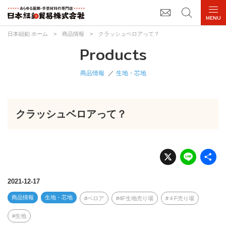
日本紐釦 ホーム
>
商品情報
>
クラッシュベロアって？
Products
商品情報
生地・芯地
クラッシュベロアって？
X
Li
n
e
2021-12-17
商品情報
生地・芯地
ベロア
4F生地売り場
４F売り場
生地