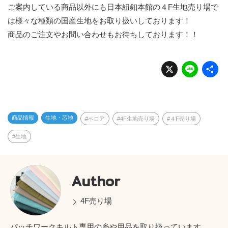
ご案内している商品以外にも日本紐釦本館の４F生地売り場で
は様々な種類の国産生地をお取り扱いしております！
商品のご注文やお問い合わせもお待ちしております！！
X
Li
n
e
商品情報
生地・芯地
ベロア
4F生地売り場
４F売り場
生地
Author
4F売り場
パッチワークキルト専用の糸や用品を取り扱っています。