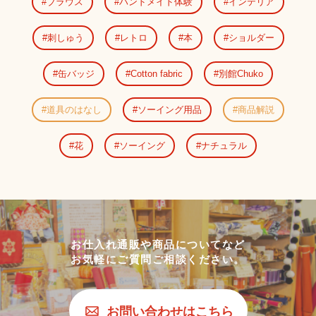
ブラウス
ハンドメイド体験
インテリア
刺しゅう
レトロ
本
ショルダー
缶バッジ
Cotton fabric
別館Chuko
道具のはなし
ソーイング用品
商品解説
花
ソーイング
ナチュラル
お仕入れ通販や商品についてなど
お気軽にご質問ご相談ください。
お問い合わせはこちら