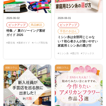
2026-06-02
2026-06-01
ピックアップ
商品解説
ピックアップ
特集 ／ 夏のソーイング素材
手芸のきほん
ガイド 2026
ミシン糸は全部同じじゃな
い？初心者さんが迷いやすい
#夏生地
#素材ガイド
#バッグ用生地
家庭用ミシン糸の選び方
#ミシン糸
#選び方
#フジックス
紐釦コラム
紐釦コラム