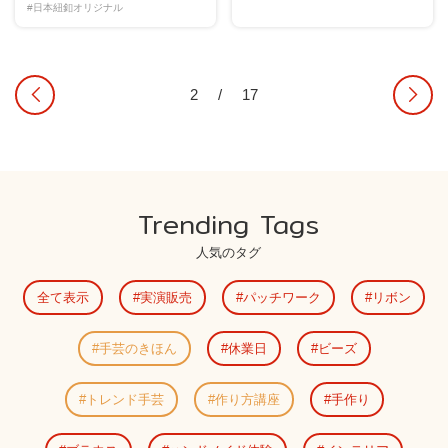
#日本紐釦オリジナル
2
/
17
Trending Tags
人気のタグ
全て表示
実演販売
パッチワーク
リボン
手芸のきほん
休業日
ビーズ
トレンド手芸
作り方講座
手作り