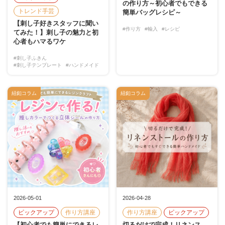
の作り方～初心者でもできる
トレンド手芸
簡単バッグレシピ～
【刺し子好きスタッフに聞い
#作り方
#輸入
#レシピ
てみた！】刺し子の魅力と初
心者もハマるワケ
#刺し子ふきん
#刺し子テンプレート
#ハンドメイド
紐釦コラム
紐釦コラム
2026-05-01
2026-04-28
ピックアップ
作り方講座
作り方講座
ピックアップ
【初心者でも簡単にできるレ
切るだけで完成！リネンス