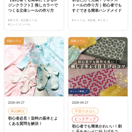
ジンクラフト】推しカラーで
トールの作り方｜初心者でも
つくる立体シールの作り方
すぐできる簡単ハンドメイド
#作り方
#立体シール
#ストール
#生地
#リネン
#ぷっくりシール
紐釦コラム
紐釦コラム
2026-04-27
2026-04-27
商品解説
手芸のきほん
初心者必見！染料の基本とよ
ピックアップ
くある質問を解決！
初心者でも簡単かわいい！刺
し子をキレイに仕上げるコ