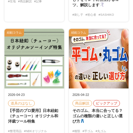
#生地
#商品解説
#記事
ツ、解説します
#刺し子
#初心者
#SASHIKO
紐釦コラム
紐釦コラム
2026-04-23
2026-04-22
道具のはなし
商品解説
ピックアップ
【手芸のプロ愛用】日本紐釦
そのゴム、本当に合ってる？
（チューコー）オリジナル和
ゴムの種類の違いと正しい選
洋裁ツール特集
び方
#整理用品
#NBKオリジナル
#種類
#平ゴム
#丸ゴム