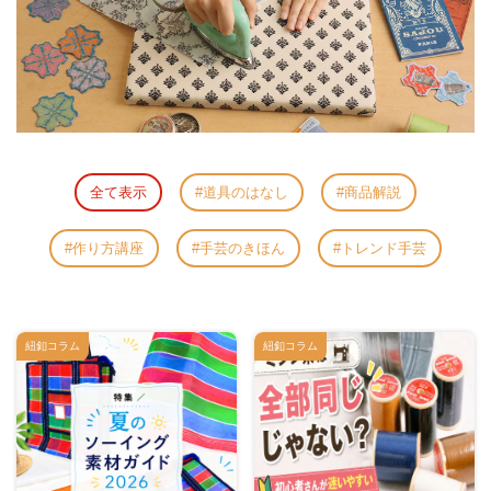
全て表示
道具のはなし
商品解説
作り方講座
手芸のきほん
トレンド手芸
紐釦コラム
紐釦コラム