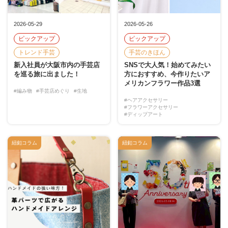
2026-05-29
2026-05-26
ピックアップ
ピックアップ
トレンド手芸
手芸のきほん
新入社員が大阪市内の手芸店
SNSで大人気！始めてみたい
を巡る旅に出ました！
方におすすめ、今作りたいア
メリカンフラワー作品3選
#編み物
#手芸店めぐり
#生地
#ヘアアクセサリー
#フラワーアクセサリー
#ディップアート
紐釦コラム
紐釦コラム