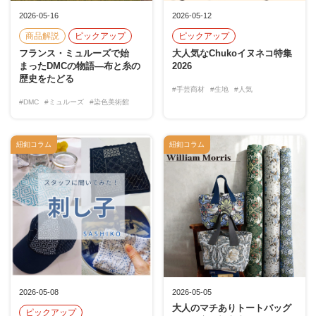
2026-05-16
2026-05-12
商品解説
ピックアップ
ピックアップ
フランス・ミュルーズで始
大人気なChukoイヌネコ特集
まったDMCの物語―布と糸の
2026
歴史をたどる
#手芸商材
#生地
#人気
#DMC
#ミュルーズ
#染色美術館
紐釦コラム
紐釦コラム
2026-05-08
2026-05-05
大人のマチありトートバッグ
ピックアップ