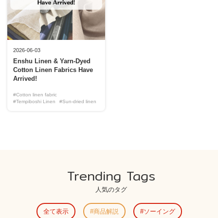
2026-06-03
Enshu Linen & Yarn-Dyed
Cotton Linen Fabrics Have
Arrived!
#Cotton linen fabric
#Tempiboshi Linen
#Sun-dried linen
Trending Tags
人気のタグ
全て表示
商品解説
ソーイング