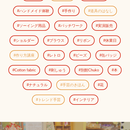
ハンドメイド体験
手作り
道具のはなし
ソーイング用品
パッチワーク
実演販売
ショルダー
ブラウス
リボン
休業日
作り方講座
レトロ
ビーズ
缶バッジ
Cotton fabric
刺しゅう
別館Chuko
本
ナチュラル
手芸のきほん
花
トレンド手芸
インテリア