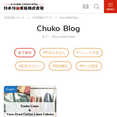
日本紐釦 ホーム
>
日本紐釦ブログ
>
Sun-dried linen
Chuko Blog
タグ： #Sun-dried linen
全て表示
手芸のきほん
トレンド手芸
道具のはなし
商品解説
作り方講座
English