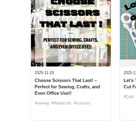
2025-11-19
2025-1
Choose Scissors That Last! –
Let’s 
Perfect for Sewing, Crafts, and
Cut F
Even Office Use!!
#Quilt
#sewing
#Handicraft
#scissors