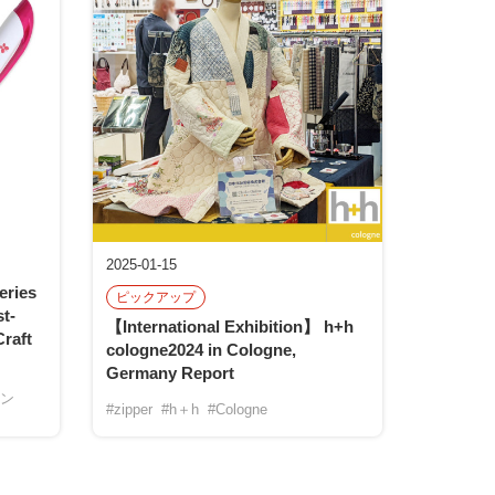
2025-01-15
eries
ピックアップ
t-
【International Exhibition】 h+h
raft
cologne2024 in Cologne,
Germany Report
イン
#zipper
#h＋h
#Cologne