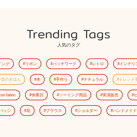
Trending Tags
人気のタグ
イング
リボン
パッチワーク
レトロ
インテリ
手芸のきほん
本
手作り
ナチュラル
トレンド
ton fabric
休業日
ソーイング用品
実演販売
バッジ
花
ブラウス
ショルダー
ハンドメイド