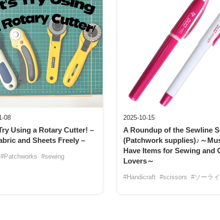
1-08
2025-10-15
Try Using a Rotary Cutter! –
A Roundup of the Sewline S
abric and Sheets Freely –
(Patchwork supplies)♪～Mus
Have Items for Sewing and C
#Patchworks
#sewing
Lovers～
#Handicraft
#scissors
#ソーラ