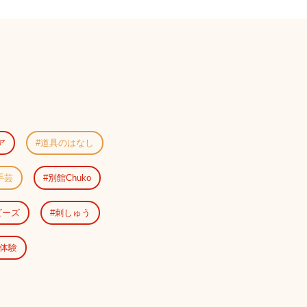
ア
道具のはなし
手芸
別館Chuko
ビーズ
刺しゅう
体験