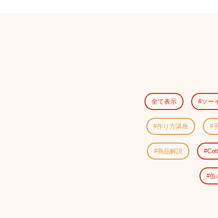
全て表示
ソー
作り方講座
商品解説
Cot
缶