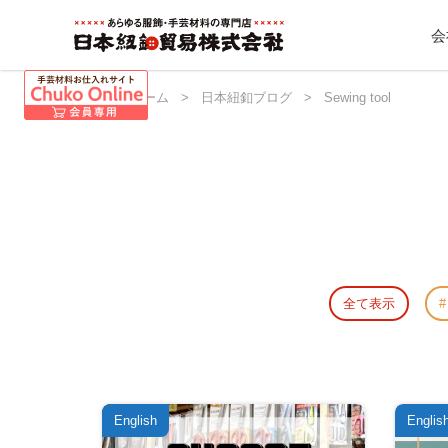
会
日本紐釦 ホーム
>
日本紐釦ブログ
>
Sewing tool
全て表示
English
Englis