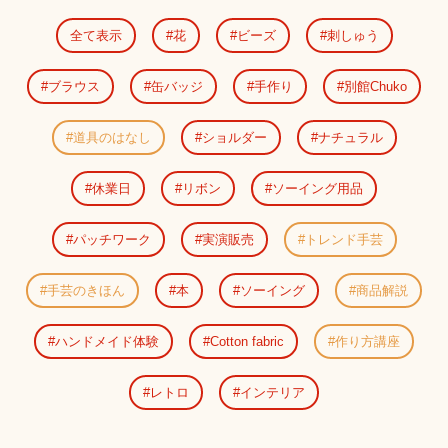
全て表示
花
ビーズ
刺しゅう
ブラウス
缶バッジ
手作り
別館Chuko
道具のはなし
ショルダー
ナチュラル
休業日
リボン
ソーイング用品
パッチワーク
実演販売
トレンド手芸
手芸のきほん
本
ソーイング
商品解説
ハンドメイド体験
Cotton fabric
作り方講座
レトロ
インテリア