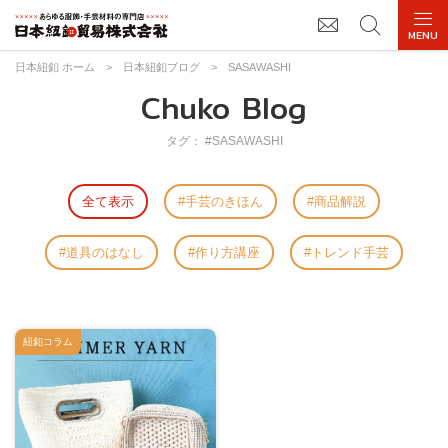
日本紐釦 ホーム
>
日本紐釦ブログ
>
SASAWASHI
Chuko Blog
タグ： #SASAWASHI
全て表示
手芸のきほん
商品解説
道具のはなし
作り方講座
トレンド手芸
紐釦コラム