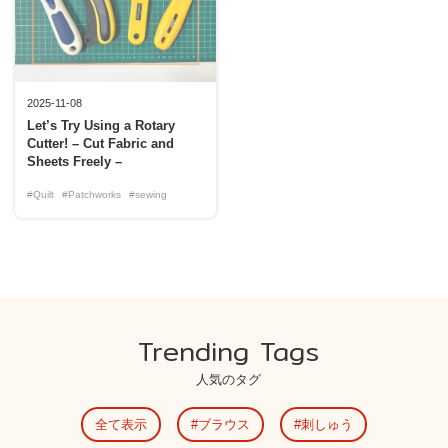
2025-11-08
Let’s Try Using a Rotary
Cutter! – Cut Fabric and
Sheets Freely –
#Quilt
#Patchworks
#sewing
Trending Tags
人気のタグ
全て表示
ブラウス
刺しゅう