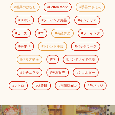
道具のはなし
Cotton fabric
手芸のきほん
リボン
ソーイング用品
インテリア
ビーズ
本
商品解説
ソーイング
手作り
トレンド手芸
パッチワーク
作り方講座
花
ハンドメイド体験
ナチュラル
実演販売
ショルダー
レトロ
休業日
別館Chuko
缶バッジ