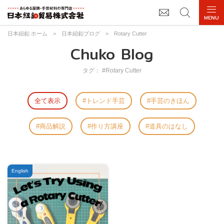
日本紐釦 ホーム
>
日本紐釦ブログ
>
Rotary Cutter
Chuko Blog
タグ： #Rotary Cutter
全て表示
トレンド手芸
手芸のきほん
商品解説
作り方講座
道具のはなし
English