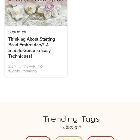
2026-01-28
Thinking About Starting
Bead Embroidery? A
Simple Guide to Easy
Techniques!
#はらぺこブローチ
#Kit
#Beads Embroidery
Trending Tags
人気のタグ