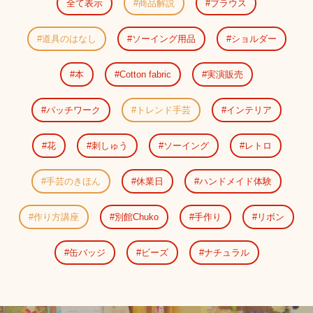
全て表示
商品解説
ブラウス
道具のはなし
ソーイング用品
ショルダー
本
Cotton fabric
実演販売
パッチワーク
トレンド手芸
インテリア
花
刺しゅう
ソーイング
レトロ
手芸のきほん
休業日
ハンドメイド体験
作り方講座
別館Chuko
手作り
リボン
缶バッジ
ビーズ
ナチュラル