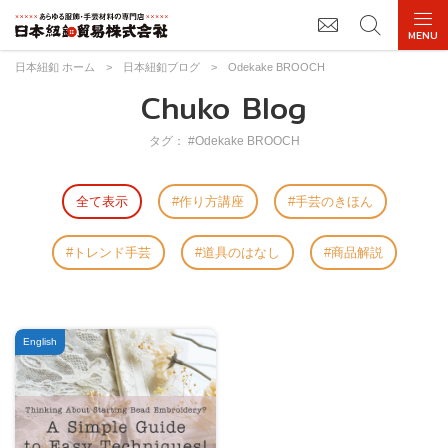
日本紐釦 ホーム
>
日本紐釦ブログ
>
Odekake BROOCH
Chuko Blog
タグ： #Odekake BROOCH
全て表示
作り方講座
手芸のきほん
トレンド手芸
道具のはなし
商品解説
English