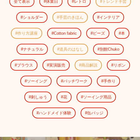
全て表示
休業日
レトロ
トレンド手芸
ショルダー
手芸のきほん
インテリア
作り方講座
Cotton fabric
ビーズ
本
ナチュラル
道具のはなし
別館Chuko
ブラウス
実演販売
商品解説
リボン
ソーイング
パッチワーク
手作り
刺しゅう
花
ソーイング用品
ハンドメイド体験
缶バッジ