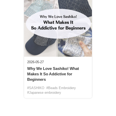
2026-05-27
Why We Love Sashiko! What
Makes It So Addictive for
Beginners
#SASHIKO
#Beads Embroidery
#Japanese embroidery