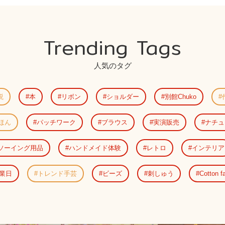
Trending Tags
人気のタグ
説
本
リボン
ショルダー
別館Chuko
ほん
パッチワーク
ブラウス
実演販売
ナチュ
ソーイング用品
ハンドメイド体験
レトロ
インテリア
業日
トレンド手芸
ビーズ
刺しゅう
Cotton fa