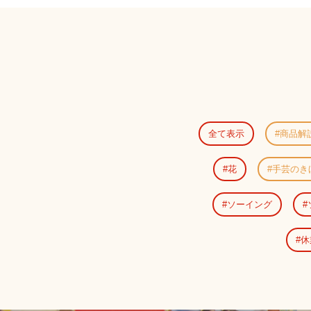
全て表示
商品解
花
手芸のき
ソーイング
休