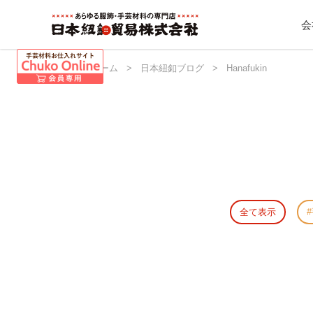
会
日本紐釦 ホーム
>
日本紐釦ブログ
>
Hanafukin
全て表示