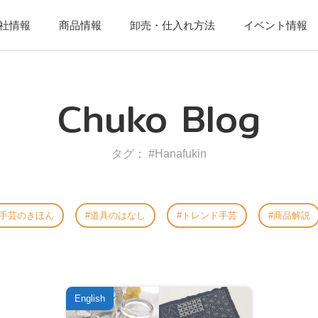
社情報
商品情報
卸売・仕入れ方法
イベント情報
Chuko Blog
タグ： #Hanafukin
手芸のきほん
道具のはなし
トレンド手芸
商品解説
English