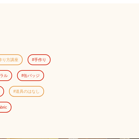
作り方講座
手作り
ラル
缶バッジ
道具のはなし
bric