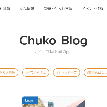
社情報
商品情報
卸売・仕入れ方法
イベント情報
Chuko Blog
タグ： #Flat Knit Zipper
作り方講座
手芸のきほん
トレンド手芸
道具のはな
English