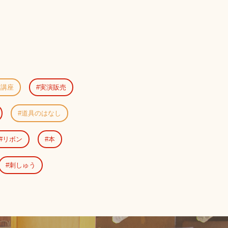
方講座
実演販売
道具のはなし
リボン
本
刺しゅう