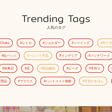
Trending Tags
人気のタグ
Chuko
レトロ
ショルダー
ソーイング
作り
缶バッジ
トレンド手芸
インテリア
パッチワーク
休業日
花
商品解説
ビーズ
手作り
グ用品
ブラウス
ハンドメイド体験
手芸のきほん