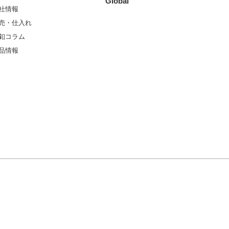
Global
社情報
売・仕入れ
釦コラム
品情報