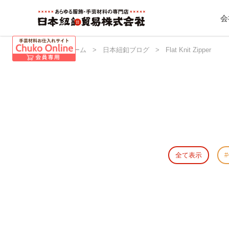
会
日本紐釦 ホーム
>
日本紐釦ブログ
>
Flat Knit Zipper
全て表示