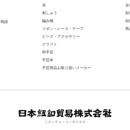
糸
会
刺しゅう
卸
編み物
紐
ご相談
リボン・レース・テープ
商
ビーズ・アクセサリー
クラフト
和手芸
手芸本
手芸用品お取り扱いメーカー