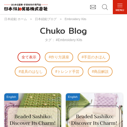
日本紐釦 ホーム
>
日本紐釦ブログ
>
Embroidery Kits
Chuko Blog
タグ： #Embroidery Kits
全て表示
作り方講座
手芸のきほん
道具のはなし
トレンド手芸
商品解説
English
English