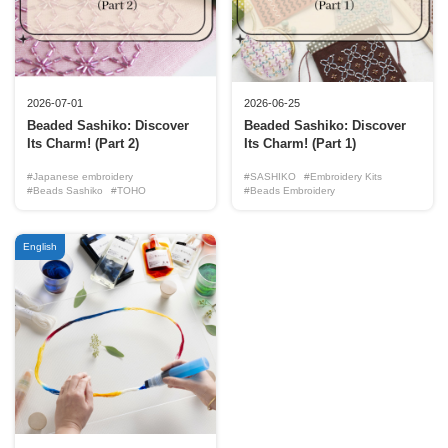
2026-07-01
2026-06-25
Beaded Sashiko: Discover
Beaded Sashiko: Discover
Its Charm! (Part 2)
Its Charm! (Part 1)
#Japanese embroidery
#SASHIKO
#Embroidery Kits
#Beads Sashiko
#TOHO
#Beads Embroidery
English