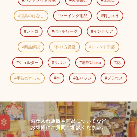
ハンドメイド体験
実演販売
休業日
道具のはなし
ソーイング用品
刺しゅう
レトロ
パッチワーク
インテリア
商品解説
作り方講座
トレンド手芸
ショルダー
リボン
別館Chuko
花
手芸のきほん
本
缶バッジ
ブラウス
お仕入れ通販や商品についてなど
お気軽にご質問ご相談ください。