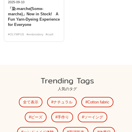
2025-09-10
「染-marche(Some-
marche)」Now in Stock! A
Fun Yarn-Dyeing Experience
for Everyone
#OLYMPUS
#embroidery
#craft
Trending Tags
人気のタグ
全て表示
ナチュラル
Cotton fabric
ビーズ
手作り
ソーイング