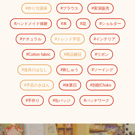
作り方講座
ブラウス
実演販売
ハンドメイド体験
本
花
ショルダー
ナチュラル
トレンド手芸
インテリア
Cotton fabric
商品解説
リボン
道具のはなし
刺しゅう
ソーイング
手芸のきほん
休業日
別館Chuko
手作り
缶バッジ
パッチワーク