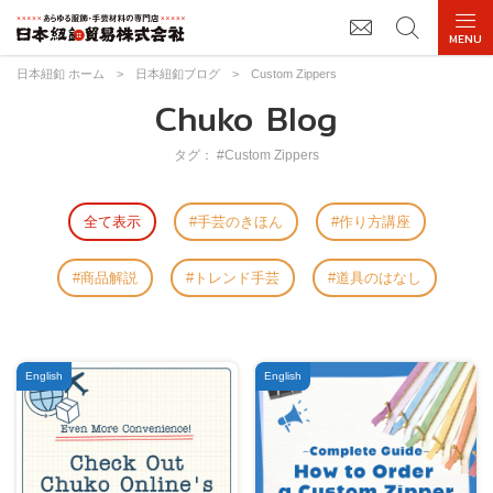
日本紐釦 ホーム
>
日本紐釦ブログ
>
Custom Zippers
Chuko Blog
タグ： #Custom Zippers
全て表示
手芸のきほん
作り方講座
商品解説
トレンド手芸
道具のはなし
English
English