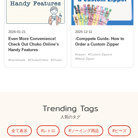
2026-01-21
2025-12-11
Even More Convenience!
-Comppete Guide- How to
Check Out Chuko Online’s
Order a Custom Zipper
Handy Features
#zipper
#Custom Zippers
#Metal Zipper
#handmade
#ChukoOnline
#Chuko
Trending Tags
人気のタグ
全て表示
レトロ
ソーイング用品
ビーズ