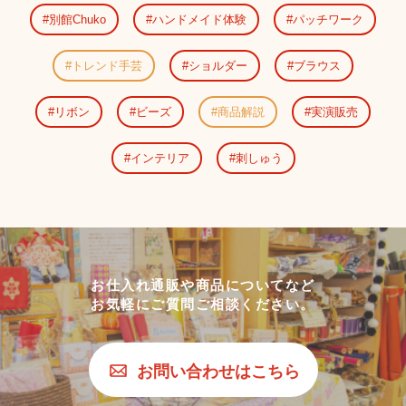
別館Chuko
ハンドメイド体験
パッチワーク
トレンド手芸
ショルダー
ブラウス
リボン
ビーズ
商品解説
実演販売
インテリア
刺しゅう
お仕入れ通販や商品についてなど
お気軽にご質問ご相談ください。
お問い合わせはこちら