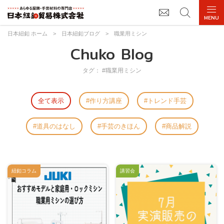
日本紐釦 ホーム
>
日本紐釦ブログ
>
職業用ミシン
Chuko Blog
タグ： #職業用ミシン
全て表示
作り方講座
トレンド手芸
道具のはなし
手芸のきほん
商品解説
紐釦コラム
講習会