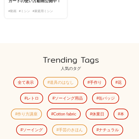
ガードの使い方動画公開中！
#動画
#ミシン
#家庭用ミシン
Trending Tags
人気のタグ
全て表示
道具のはなし
手作り
花
レトロ
ソーイング用品
缶バッジ
作り方講座
Cotton fabric
休業日
本
ソーイング
手芸のきほん
ナチュラル