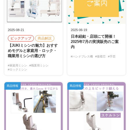
2025-08-21
2025-06-19
日本紐釦・店頭にて開催！
ピックアップ
商品解説
2025年7月の実演販売のご案
【JUKIミシンの魅力】おすす
内
めモデルと家庭用・ロック・
職業用ミシンの選び方
#ハンドプレス機
#接着芯
#手芸
#家庭用ミシン
#職業用ミシン
#ロックミシン
商品情報
商品情報