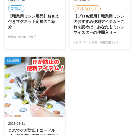
新商品
道具のはなし
【職業用ミシン用品】おさえ
【プロも愛用】職業用ミシン
付きマグネット定規のご紹
のおすすめ便利アイテム～こ
介！
れを読めば、あなたもミシン
マイスターの仲間入り～
#調節
#生地
#厚手
#プロ
#ゴム張り
#職業用ミシン
商品情報
2023-03-31
これでケガ防止！ニードル