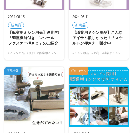
2024-06-15
2024-06-11
新商品
新商品
【職業用ミシン用品】画期的!
【職業用ミシン用品】こんな
「調整機能付きコンシール
アイテム欲しかった！「スケ
ファスナー押さえ」のご紹介
ルトン押さえ」販売中
#ミシン用品
#便利
#職業用ミシン
#ミシン用品
#便利
#職業用ミシン
商品情報
紐釦コラム
2024-06-10
2023-04-03