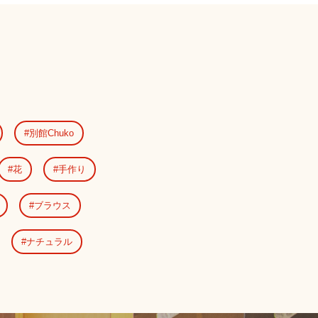
別館Chuko
花
手作り
ブラウス
ナチュラル