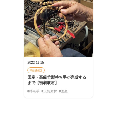
2022-11-15
商品解説
国産・高級竹製持ち手が完成する
まで【密着取材】
#持ち手
#天然素材
#国産