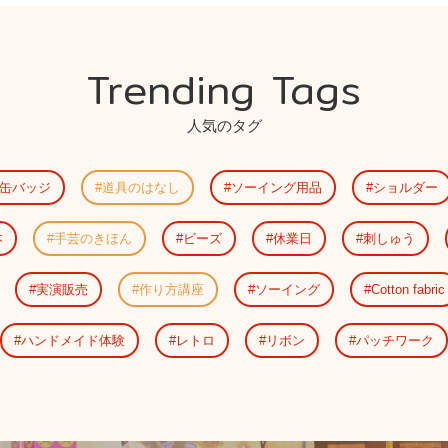
Trending Tags
人気のタグ
缶バッジ
道具のはなし
ソーイング用品
ショルダー
本
手芸のきほん
ビーズ
休業日
刺しゅう
実演販売
作り方講座
ソーイング
Cotton fabric
ハンドメイド体験
レトロ
リボン
パッチワーク