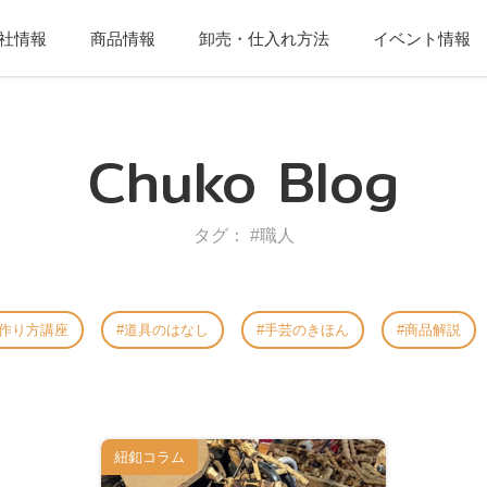
社情報
商品情報
卸売・仕入れ方法
イベント情報
Chuko Blog
タグ： #職人
作り方講座
道具のはなし
手芸のきほん
商品解説
紐釦コラム