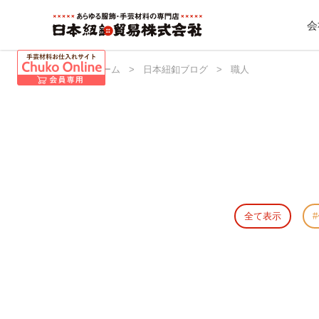
会
日本紐釦 ホーム
>
日本紐釦ブログ
>
職人
全て表示