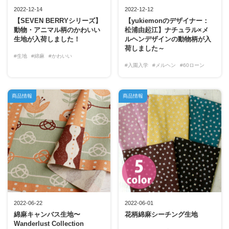
2022-12-14
2022-12-12
【SEVEN BERRYシリーズ】
【yukiemonのデザイナー：
動物・アニマル柄のかわいい
松浦由起江】ナチュラル×メ
生地が入荷しました！
ルヘンデザインの動物柄が入
荷しました～
#生地
#綿麻
#かわいい
#入園入学
#メルヘン
#60ローン
商品情報
商品情報
2022-06-22
2022-06-01
綿麻キャンバス生地〜
花柄綿麻シーチング生地
Wanderlust Collection