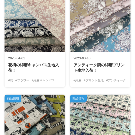
2023-04-01
2023-03-16
花柄の綿麻キャンバス生地入
アンティーク調の綿麻プリン
荷！
ト生地入荷！
#花
#フラワー
#綿麻キャンバス
#綿麻
#プリント生地
#アンティーク
商品情報
商品情報