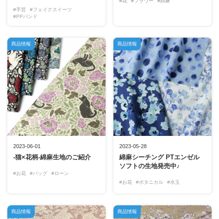
#花
#フラワー
#綿麻
#手芸
#フェイクスイーツ
#PPバンド
商品情報
商品情報
2023-06-01
2023-05-28
-猫×花柄-綿麻生地のご紹介
綿麻シーチング PTエンゼル
ソフトの生地発売中♪
#お花
#バッグ
#ローン
#お花
#ボタニカル
#水玉
商品情報
商品情報