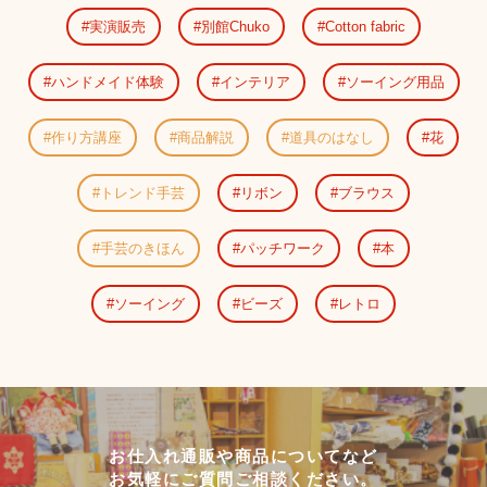
実演販売
別館Chuko
Cotton fabric
ハンドメイド体験
インテリア
ソーイング用品
作り方講座
商品解説
道具のはなし
花
トレンド手芸
リボン
ブラウス
手芸のきほん
パッチワーク
本
ソーイング
ビーズ
レトロ
お仕入れ通販や商品についてなど
お気軽にご質問ご相談ください。