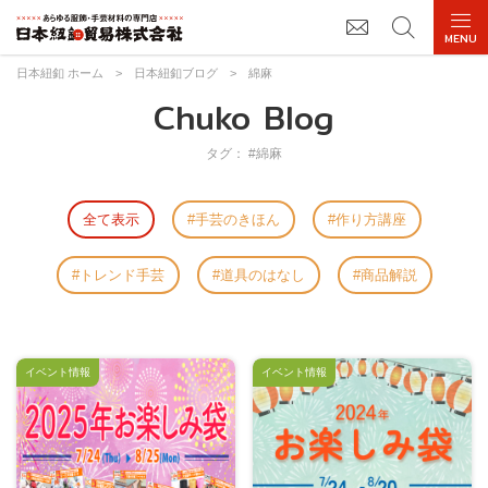
日本紐釦 ホーム
>
日本紐釦ブログ
>
綿麻
Chuko Blog
タグ： #綿麻
全て表示
手芸のきほん
作り方講座
トレンド手芸
道具のはなし
商品解説
イベント情報
イベント情報