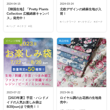
2024-04-15
2024-03-24
【韓国生地】「Pretty Plants
北欧デザインの綿麻生地が入
Collection 広幅綿麻キャンバ
荷！
ス」発売中！
#パッチワーク
#ヘキサゴン
#ポーチ
#バッグ
#イチゴ
#花
イベント情報
商品情報
2023-07-22
2023-06-11
【2023年夏】手芸・ハンドメ
ロイヤル調のお花柄の生地発
イドの人気お楽しみ袋は
売中♪
8/20(sun)まで発売！！