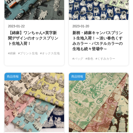
2023-01-22
2023-01-20
【綿麻】ワンちゃん×英字新
新柄・綿麻キャンバスプリン
聞デザインのオックスプリン
ト生地入荷！～淡い春色くす
ト生地入荷！
みカラー・パステルカラーの
生地も続々登場中～
#綿麻
#プリント生地
#オックス生地
#バッグ
#春色
#くすみカラー
商品情報
商品情報