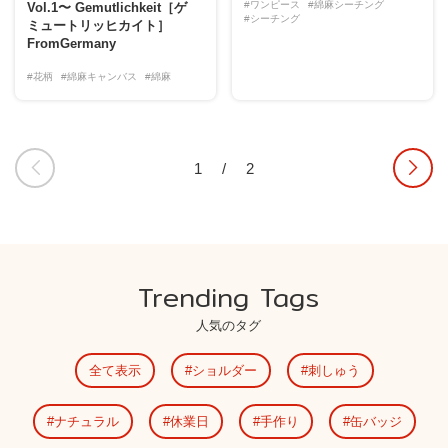
#ワンピース
#綿麻シーチング
Vol.1〜 Gemutlichkeit［ゲ
#シーチング
ミュートリッヒカイト］
FromGermany
#花柄
#綿麻キャンバス
#綿麻
1
/
2
Trending Tags
人気のタグ
全て表示
ショルダー
刺しゅう
ナチュラル
休業日
手作り
缶バッジ