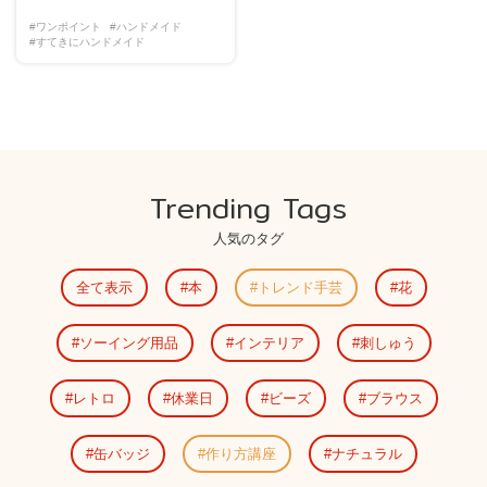
#ワンポイント
#ハンドメイド
#すてきにハンドメイド
Trending Tags
人気のタグ
全て表示
本
トレンド手芸
花
ソーイング用品
インテリア
刺しゅう
レトロ
休業日
ビーズ
ブラウス
缶バッジ
作り方講座
ナチュラル