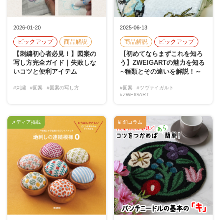
2026-01-20
2025-06-13
ピックアップ
商品解説
商品解説
ピックアップ
【刺繍初心者必見！】図案の
【初めてならまずこれを知ろ
写し方完全ガイド｜失敗しな
う】ZWEIGARTの魅力を知る
いコツと便利アイテム
∼種類とその違いを解説！～
#刺繍
#図案
#図案の写し方
#図案
#ツヴァイガルト
#ZWEIGART
メディア掲載
紐釦コラム