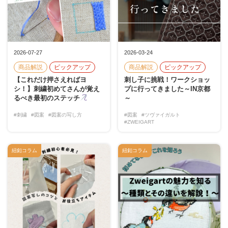
2026-07-27
2026-03-24
商品解説
ピックアップ
商品解説
ピックアップ
【これだけ押さえればヨ
刺し子に挑戦！ワークショッ
シ！】刺繍初めてさんが覚え
プに行ってきました～IN京都
るべき最初のステッチ
～
#刺繍
#図案
#図案の写し方
#図案
#ツヴァイガルト
#ZWEIGART
紐釦コラム
紐釦コラム