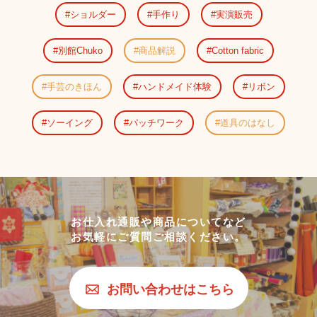
ショルダー
手作り
実演販売
別館Chuko
商品解説
Cotton fabric
手芸のきほん
ハンドメイド体験
リボン
ソーイング
パッチワーク
道具のはなし
お仕入れ通販や商品についてなど
お気軽にご質問ご相談ください。
お問い合わせはこちら