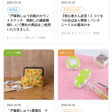
2025-04-16
2025-01-24
新商品
手芸のきほん
「戸塚刺しゅう伝統のカウン
【初心者さん必見！】コツを
トステッチ 地刺しの連続模
つかめばあら簡単！パンチ
様0」にて弊社の商品をご使用
ニードルの基本のキ
いただきました
#初心者
#パンチニードル
#図案
#ハンドメイド
#刺しゅう
#刺繍
メディア掲載
紐釦コラム
2024-10-09
2024-02-25
「戸塚刺しゅう×星燈社 十