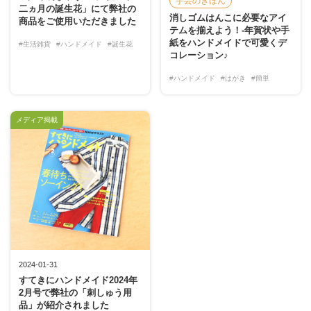
手芸のきほん
二ヵ月の誕生花」にて弊社の
消しゴムはんこに必要なアイ
商品をご使用いただきました
テムを揃えよう！-年賀状や手
紙をハンドメイドで可愛くデ
#生活雑貨
#ハンドメイド
#誕生花
コレーション♪
#ハンドメイド
#はがき
#簡単
メディア掲載
2024-01-31
すてきにハンドメイド2024年
2月号で弊社の「刺しゅう用
品」が紹介されました