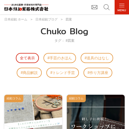
日本紐釦 ホーム
>
日本紐釦ブログ
>
図案
Chuko Blog
タグ： #図案
全て表示
手芸のきほん
道具のはなし
商品解説
トレンド手芸
作り方講座
紐釦コラム
紐釦コラム